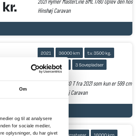
kr.
2021 Hymer MasterLine BML I780 Oplev den hos
Hinshøj Caravan
2021
36000 km
t.v. 3500 kg.
4 Selepladser
3 Sovepladser
r.
Ahorn Camp 590 T fra 2021 som kun er 599 cm
Om
lang fra Hinshøj Caravan
 medier og til at analysere
nden for sociale medier,
on 24
e oplysninger, du har givet
2024
Automatgear
16000 km