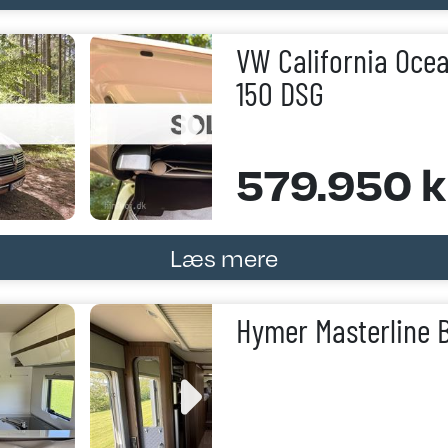
VW California Ocea
150 DSG
579.950 kr
Læs mere
Hymer Masterline 