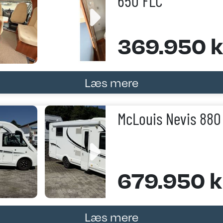
650 FLC
369.950 k
Læs mere
McLouis Nevis 880
679.950 kr
Læs mere