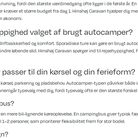
rivning, fordi den største værdinedgang ofte ligger i de første år. 
kræver et større budget fra dag 1. Hinshøj Caravan hjælper dig me
in økonomi.
yppighed valget af brugt autocamper?
il driftssikkerhed og komfort. Sporadiske ture kan gøre en brugt autoc
indre løbende slid. Hinshøj Caravan spørger ind til rejsehyppighed, 
asser til din kørsel og din ferieform?
 kørsel, parkering og pladsbehov. Autocamper-typen påvirker både 
nemgår typevalg med dig, fordi typevalg ofte er den største forskel 
gbus?
en mere bil-lignende køreoplevelse. En campingbus giver typisk fær
–2 personer, som prioriterer fleksibilitet frem for stor bodel.
gn?