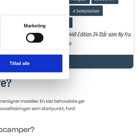
t.v. 3500 kg.
4 Selepladser
2 Sovepladser
Marketing
.
2024 Carado T 449 Edition 24 Står som Ny fra
Hinshøj Caravan
Tillad alle
re?
enligner modeller. En klar behovsliste gør
ehovsafklaringen som startpunkt, fordi
tocamper?