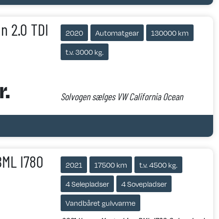
n 2.0 TDI
2020
Automatgear
130000 km
t.v. 3000 kg.
.
Solvogen sælges VW California Ocean
BML I780
2021
17500 km
t.v. 4500 kg.
4 Selepladser
4 Sovepladser
Vandbåret gulvvarme