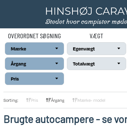
OVERORDNET SØGNING
VÆGT
Mærke
Egenvægt
Årgang
Totalvægt
Pris
Sorting:
Pris
Årgang
Mærke
- model
Brugte autocampere - se vor