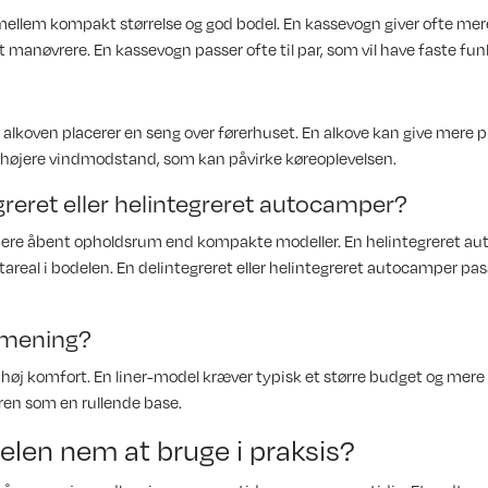
 mellem kompakt størrelse og god bodel. En kassevogn giver ofte m
manøvrere. En kassevogn passer ofte til par, som vil have faste funk
?
i alkoven placerer en seng over førerhuset. En alkove kan give mere pl
ve højere vindmodstand, som kan påvirke køreoplevelsen.
reret eller helintegreret autocamper?
 mere åbent opholdsrum end kompakte modeller. En helintegreret a
al i bodelen. En delintegreret eller helintegreret autocamper passer
l mening?
 høj komfort. En liner-model kræver typisk et større budget og mere
eren som en rullende base.
elen nem at bruge i praksis?