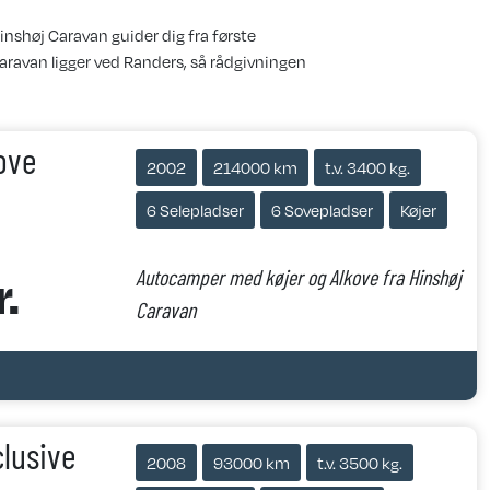
nshøj Caravan guider dig fra første
Caravan ligger ved Randers, så rådgivningen
ove
2002
214000 km
t.v. 3400 kg.
6 Selepladser
6 Sovepladser
Køjer
.
Autocamper med køjer og Alkove fra Hinshøj
Caravan
lusive
2008
93000 km
t.v. 3500 kg.