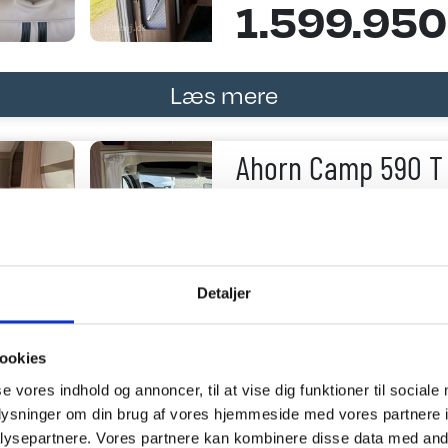
1.599.950 
Læs mere
Ahorn Camp 590 T
599.950 k
Detaljer
ookies
Læs mere
se vores indhold og annoncer, til at vise dig funktioner til sociale
oplysninger om din brug af vores hjemmeside med vores partnere i
Carado T 449 Editi
ysepartnere. Vores partnere kan kombinere disse data med andr