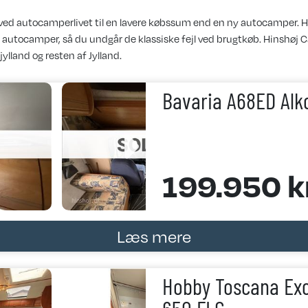
ved autocamperlivet til en lavere købssum end en ny autocamper. Hi
te autocamper, så du undgår de klassiske fejl ved brugtkøb. Hinshøj 
jylland og resten af Jylland.
Bavaria A68ED Alk
199.950 kr
Læs mere
Hobby Toscana Exc