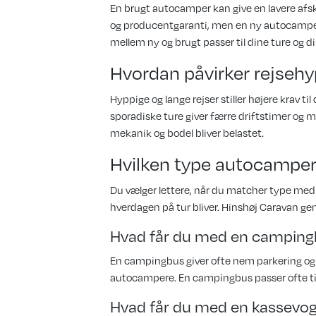
En brugt autocamper kan give en lavere afsk
og producentgaranti, men en ny autocamper 
mellem ny og brugt passer til dine ture og d
Hvordan påvirker rejseh
Hyppige og lange rejser stiller højere krav t
sporadiske ture giver færre driftstimer og m
mekanik og bodel bliver belastet.
Hvilken type autocamper p
Du vælger lettere, når du matcher type med
hverdagen på tur bliver. Hinshøj Caravan gen
Hvad får du med en campin
En campingbus giver ofte nem parkering og 
autocampere. En campingbus passer ofte til 1
Hvad får du med en kassevo