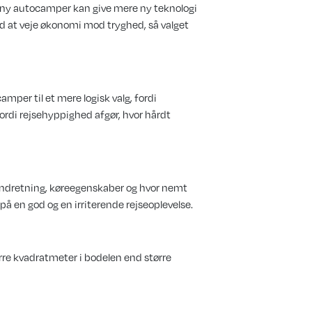
En ny autocamper kan give mere ny teknologi
d at veje økonomi mod tryghed, så valget
amper til et mere logisk valg, fordi
fordi rejsehyppighed afgør, hvor hårdt
indretning, køreegenskaber og hvor nemt
på en god og en irriterende rejseoplevelse.
re kvadratmeter i bodelen end større