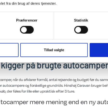
et fra din brug af deres tjenester.
Præferencer
Statistik
799.950 kr
Læs mere
Tillad valgte
du kigger på brugte autocampe
camper, når du afklarer formål, antal rejsende og budget før du samm
yper autocampere og forskellige grundrids. Hinshøj Caravan bruger b
, der føles for lille eller upraktisk efter 3 ture.
 autocamper mere mening end en ny au