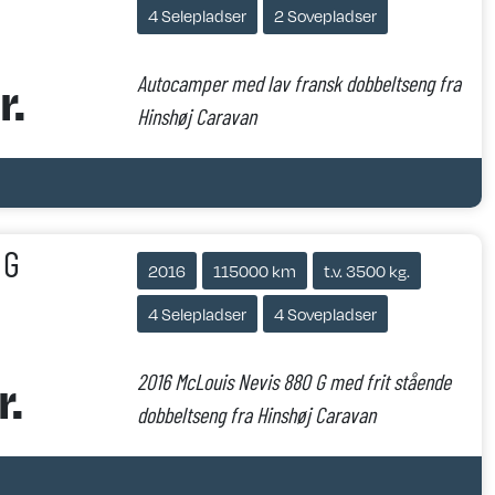
4 Selepladser
2 Sovepladser
r.
Autocamper med lav fransk dobbeltseng fra
Hinshøj Caravan
 G
2016
115000 km
t.v. 3500 kg.
4 Selepladser
4 Sovepladser
.
2016 McLouis Nevis 880 G med frit stående
dobbeltseng fra Hinshøj Caravan