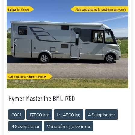
Previous
Next
Hymer Masterline BML I780
2021
17500 km
t.v. 4500 kg.
4 Selepladser
4 Sovepladser
Vandbåret gulvvarme