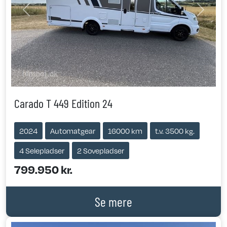
Previous
Next
Carado T 449 Edition 24
2024
Automatgear
16000 km
t.v. 3500 kg.
4 Selepladser
2 Sovepladser
799.950 kr.
Se mere