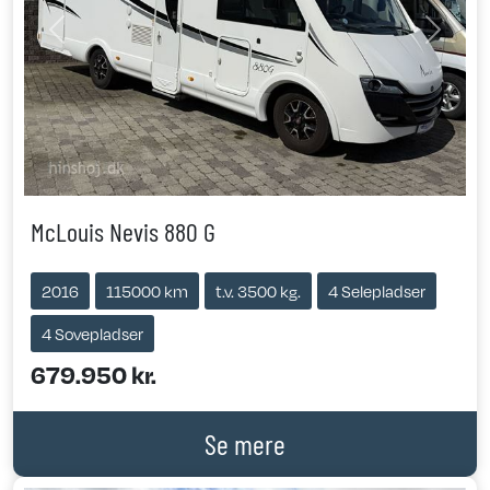
Previous
Next
McLouis Nevis 880 G
2016
115000 km
t.v. 3500 kg.
4 Selepladser
4 Sovepladser
679.950 kr.
Se mere