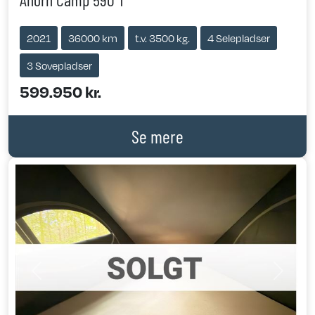
2021
36000 km
t.v. 3500 kg.
4 Selepladser
3 Sovepladser
599.950 kr.
Se mere
Previous
Next