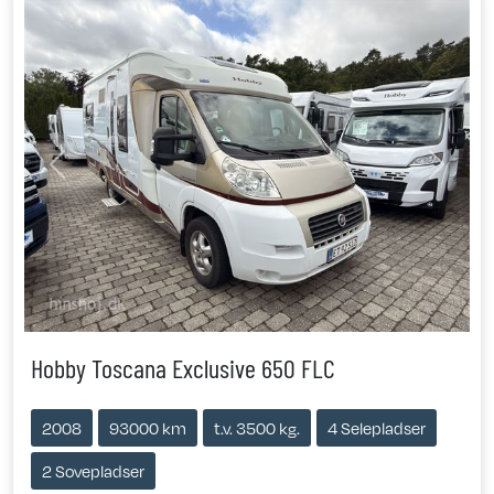
Previous
Next
Hobby Toscana Exclusive 650 FLC
2008
93000 km
t.v. 3500 kg.
4 Selepladser
2 Sovepladser