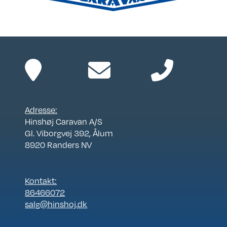
Adresse:
Hinshøj Caravan A/S
Gl. Viborgvej 392, Ålum
8920 Randers NV
Kontakt:
86466072
salg@hinshoj.dk