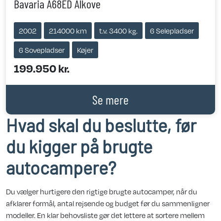
Bavaria A68ED Alkove
2002
214000 km
t.v. 3400 kg.
6 Selepladser
6 Sovepladser
Køjer
199.950 kr.
Se mere
Hvad skal du beslutte, før
du kigger på brugte
autocampere?
Du vælger hurtigere den rigtige brugte autocamper, når du
afklarer formål, antal rejsende og budget før du sammenligner
modeller. En klar behovsliste gør det lettere at sortere mellem