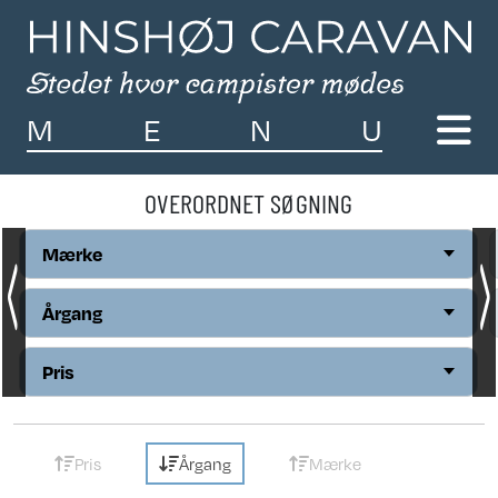
M
E
N
U
OVERORDNET SØGNING
Mærke
Årgang
Pris
Pris
Årgang
Mærke