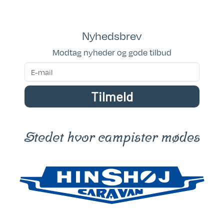
AFHENTNINGSVOGN / KUN CVR
Kan ses i butik: På lager
Nyhedsbrev
Kørte km.: 214000
Modtag nyheder og gode tilbud
Sovepladser: 6
Tilmeld