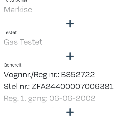
Markise
Testet
Gas Testet
Generelt
Vognnr./Reg nr.: BS52722
Stel nr.: ZFA24400007006381
Reg. 1. gang: 06-06-2002
Grøn ejerafgift ½ år: 8170
Bredde i cm.: 230
Garanti: INGEN -