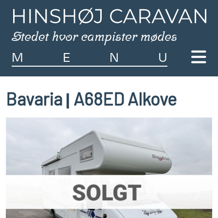
M
E
N
U
Bavaria
A68ED Alkove
|
Previous
Next