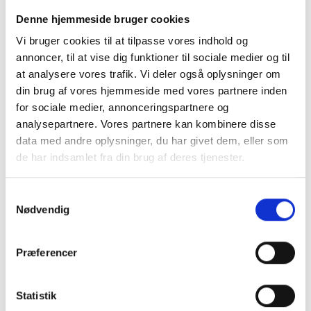
Auto Camper
Alkove
Denne hjemmeside bruger cookies
Vi bruger cookies til at tilpasse vores indhold og
Anhængertræk
annoncer, til at vise dig funktioner til sociale medier og til
Vintermåtte førerhus
at analysere vores trafik. Vi deler også oplysninger om
din brug af vores hjemmeside med vores partnere inden
Motor volumen: 2,8 JTD
for sociale medier, annonceringspartnere og
Motorfabrikat: Fiat
Indretning
analysepartnere. Vores partnere kan kombinere disse
Std. indret. m/toilet
data med andre oplysninger, du har givet dem, eller som
Selepladser: 6
de har indsamlet fra din brug af deres tjenester.
Gardin i førerhus
Tandrem skiftet km.: 203467
Kassettegardiner
Samtykkevalg
Nødvendig
Dobbeltseng
Dobbeltseng i alkove
El, Elektronik & Medie
Præferencer
Spots i siddegruppe
Køjer
Senge-spots
Statistik
Opred. I siddegrp.