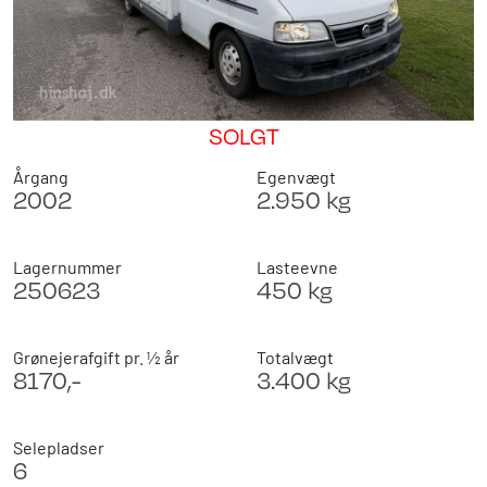
SOLGT
Årgang
Egenvægt
2002
2.950 kg
Lagernummer
Lasteevne
250623
450 kg
Grønejerafgift pr. ½ år
Totalvægt
8170,-
3.400 kg
Selepladser
6