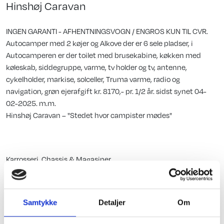
Hinshøj Caravan
INGEN GARANTI - AFHENTNINGSVOGN / ENGROS KUN TIL CVR.
Autocamper med 2 køjer og Alkove der er 6 sele pladser, i
Autocamperen er der toilet med brusekabine, køkken med
køleskab, siddegruppe, varme, tv holder og tv, antenne,
cykelholder, markise, solceller, Truma varme, radio og
navigation, grøn ejerafgift kr. 8170,- pr. 1/2 år. sidst synet 04-
02-2025. m.m.
Hinshøj Caravan – "Stedet hvor campister mødes"
Karrosseri, Chassis & Magasiner
Cykelstativ
Alm. tagluge
Samtykke
Detaljer
Om