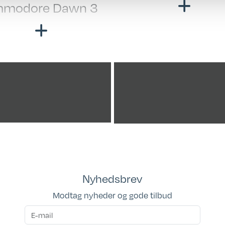
modore Dawn 3
esiddegruppe
er
tstænger: Letvægt
nger
Nyhedsbrev
Modtag nyheder og gode tilbud