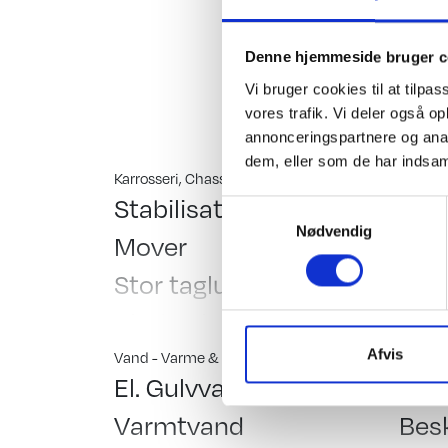
gulvtemperering, LED
letvægtstænger, Tæthe
Denne hjemmeside bruger c
totalvægten op til 18
Vi bruger cookies til at tilpas
Hinshøj Caravan "Ste
vores trafik. Vi deler også 
annonceringspartnere og anal
dem, eller som de har indsaml
Karrosseri, Chassis & Magasiner
Indretn
Stabilisator
Std.
Samtykkevalg
Nødvendig
Mover
Kas
Stor tagluge
Dob
Vindue i dør
Fra
Fluenetsdør
Køje
Afvis
Vand - Varme & Energi
Telttil
El. Gulvvarme
Fort
Serviceklap
Køje
Varmtvand
Besk
Mover mærke: Truma
Hæv