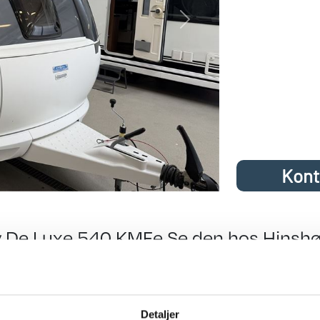
Next
Kont
De Luxe 540 KMFe Se den hos Hinshø
e 2023: Her er mulighed for at få en lækker lys Køjevogn med 2 kø
Detaljer
ort køkken med stort køleskab som kan åbnes fra begge sider af ud