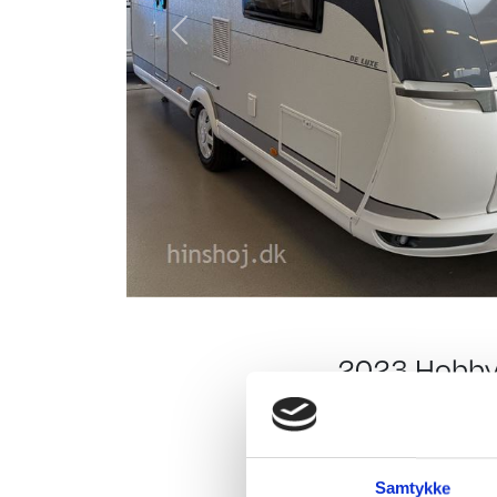
Previous
2023 Hobby 
A/S
Hobby De Luxe 540 KMF
Samtykke
sidegruppe, der er st