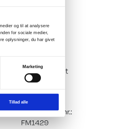
ondore Dawn med
r er mulighed at veje
 medier og til at analysere
nden for sociale medier,
e oplysninger, du har givet
Køkken - Bad & Toilet
Toiletrum
Marketing
Kassettetoilet
Brusebund
Køleskab
Køleskabsstørrelse:
Tillad alle
Generelt
Vognnr./Reg nr.:
133 L Slim Tower
FM1429
åbnes fra begge sider