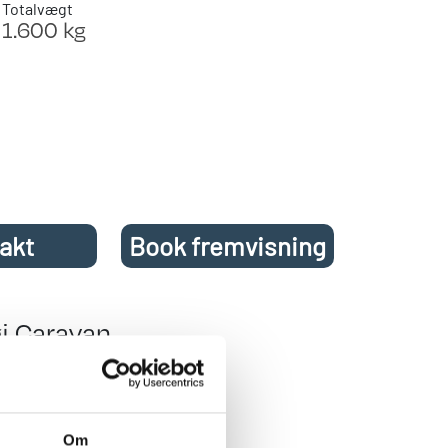
Totalvægt
1.600 kg
akt
Book fremvisning
j Caravan
jer, franskseng og
Om
styr kan nævnes: