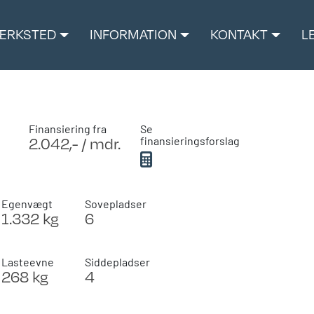
ÆRKSTED
INFORMATION
KONTAKT
L
Finansiering fra
Se
2.042,- / mdr.
finansieringsforslag
Egenvægt
Sovepladser
1.332 kg
6
Lasteevne
Siddepladser
268 kg
4