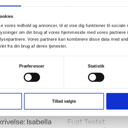
 lyspakke, Truma Smart M mover, 12 volt anlæg og Isabella Comm
dskontrol overholdt. (Campingvognen er pt. nedvejet til 1600kg de
ookies
00kg).
se vores indhold og annoncer, til at vise dig funktioner til sociale
det hvor campister mødes"
oplysninger om din brug af vores hjemmeside med vores partnere i
ysepartnere. Vores partnere kan kombinere disse data med andr
et fra din brug af deres tjenester.
ing
El, Elektronik & Medie
 indret. m/toilet
Senge-spots
Præferencer
Statistik
settegardiner
Inddirekte lys
beltseng
12 V. Omformer
nsk seng
Batteri
r
Batterilader
Tillad valgte
behør
Testet
elt
Gas Testet
r & fr. sovevær.
12 Volt pakke
rivelse: Isabella
Fugt Testet
e/sænkebord