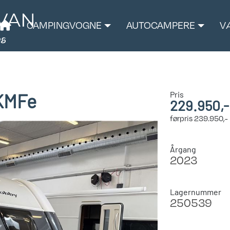
CAMPINGVOGNE
AUTOCAMPERE
V
Pris
 KMFe
229.950,-
førpris
239.950,-
Årgang
2023
Lagernummer
250539