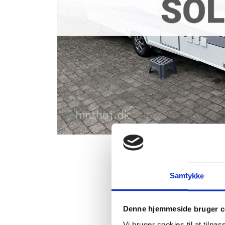
Previous
Rigtig fin 
Samtykke
Rigtig fin enkeltseng
toiletrum i bagenden 
Denne hjemmeside bruger c
Commodore 3m fortel
Vi bruger cookies til at tilpas