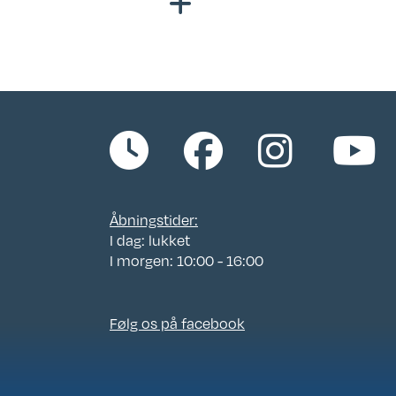
Reg. 1. gang: 21-08-
2009
Bredde i cm.: 250
Garanti: Købeloven
Kan ses i butik: Klar til
fremvisning
Åbningstider:
Placeringsadresse:
I dag: lukket
I morgen: 10:00 - 16:00
Hinshøj Caravan
Siddepladser: 4-6
Følg os på facebook
Sovepladser: 4