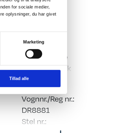
nden for sociale medier,
e oplysninger, du har givet
Vand - Varme & Energi
Marketing
trum
Varmtvand
Blæservarme
Fast vandtank
Tillad alle
Generelt
Vognnr./Reg nr.:
DR8881
Stel nr.:
WHB24H49L0F930855