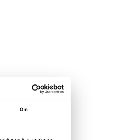
van
Om
tsenge og et stort
ntenne og et Isabella
 medier og til at analysere