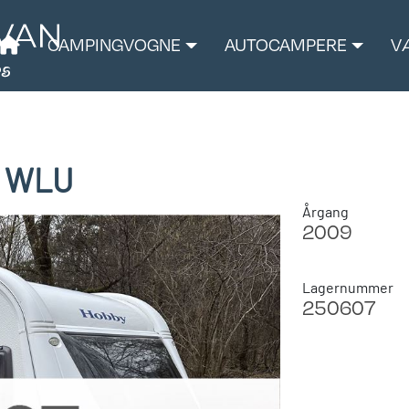
CAMPINGVOGNE
AUTOCAMPERE
V
0 WLU
Årgang
2009
Lagernummer
250607