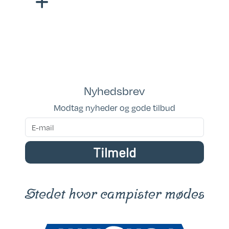
olt pakke
nger
Nyhedsbrev
Modtag nyheder og gode tilbud
Tilmeld