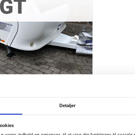
Next
Hobby med enkeltsenge fra Hinshøj Cara
Detaljer
svogn fra Hobby. Vognen har et stor rundsiddegruppe, Køkken, Enkel
med skabe i stedet for brus. Vognen har gulvtæpper, Truma Mover, a
ookies
t med letvægtstænger.
se vores indhold og annoncer, til at vise dig funktioner til sociale