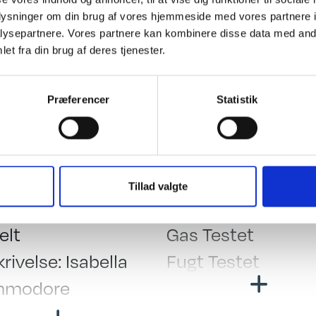
t på at der små kosmetiske buler på taget).
oplysninger om din brug af vores hjemmeside med vores partnere i
det hvor campister mødes".
ysepartnere. Vores partnere kan kombinere disse data med andr
et fra din brug af deres tjenester.
ktronik & Medie
Køkken - Bad & Toilet
Præferencer
Statistik
s i siddegruppe
Ekstra stort toile
nelys i siddegrp.
Kassettetoilet
ge-spots
Køleskab
V. Omformer
Tillad valgte
eri
behør
Testet
elt
Gas Testet
erilader
rivelse: Isabella
Fugt Testet
antenne
mmodore
teltlampe
tstænger: Letvægt