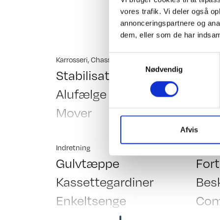
(Der gøres opmærksom
vores trafik. Vi deler også 
Hinshøj Caravan "Ste
annonceringspartnere og anal
dem, eller som de har indsaml
Samtykkevalg
Karrosseri, Chassis & Magasiner
El, Ele
Nødvendig
Stabilisator
Spot
Alufælge
Hjør
Mover
Sen
Vindue i dør
12 
Afvis
Fluenetsdør
Batt
Indretning
Telttil
Gulvtæppe
Fort
Serviceklap
Batt
Kassettegardiner
Besk
Træktøjsafdækning
TV-
Enkeltsenge
Co
Mover mærke: Truma
For
Hæve/sænkebord
Tel