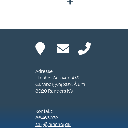
SX
12 V
Rundsiddegruppe
stæ
Adresse:
Hinshøj Caravan A/S
Gl. Viborgvej 392, Ålum
8920 Randers NV
Kontakt:
86466072
salg@hinshoj.dk