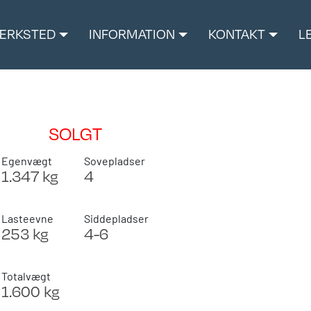
ÆRKSTED
INFORMATION
KONTAKT
L
SOLGT
Egenvægt
Sovepladser
1.347 kg
4
Lasteevne
Siddepladser
253 kg
4-6
Totalvægt
1.600 kg