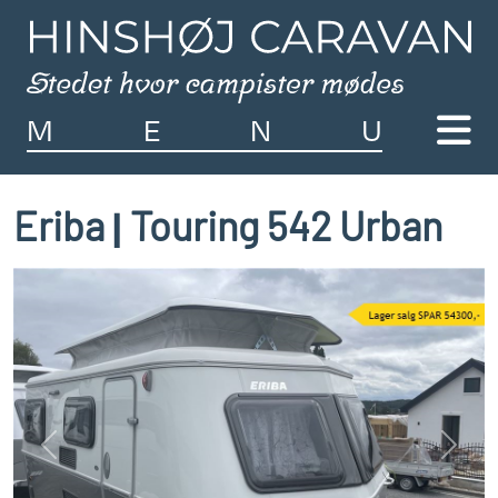
M
E
N
U
Eriba
Touring 542 Urban
|
Previous
Next