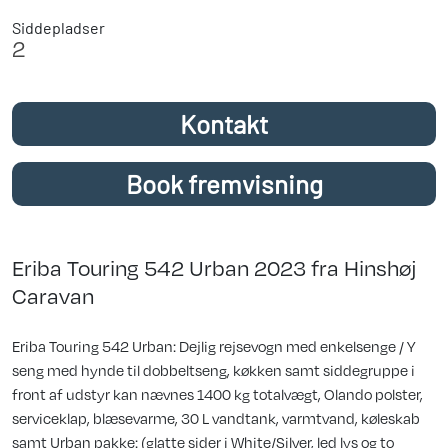
Siddepladser
2
Kontakt
Book fremvisning
Eriba Touring 542 Urban 2023 fra Hinshøj
Caravan
Eriba Touring 542 Urban: Dejlig rejsevogn med enkelsenge / Y
seng med hynde til dobbeltseng, køkken samt siddegruppe i
front af udstyr kan nævnes 1400 kg totalvægt, Olando polster,
serviceklap, blæsevarme, 30 L vandtank, varmtvand, køleskab
samt Urban pakke: (glatte sider i White/Silver, led lys og to