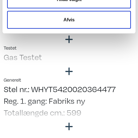
Varmtvand
Blæservarme
Afvis
Fast vandtank
Testet
Gas Testet
Generelt
Stel nr.: WHYT5420020364477
Reg. 1. gang: Fabriks ny
Totallængde cm.: 599
Bredde i cm.: 210
Garanti: Købeloven