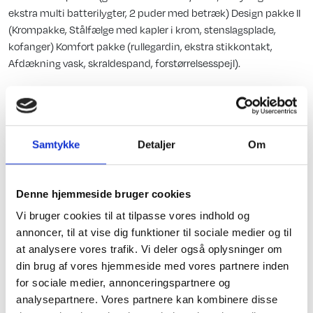
ekstra multi batterilygter, 2 puder med betræk) Design pakke II
(Krompakke, Stålfælge med kapler i krom, stenslagsplade,
kofanger) Komfort pakke (rullegardin, ekstra stikkontakt,
Afdækning vask, skraldespand, forstørrelsesspejl).
Karrosseri, Chassis & Magasiner
Stabilisator
Samtykke
Detaljer
Om
Fluenetsdør
Denne hjemmeside bruger cookies
Serviceklap
Vi bruger cookies til at tilpasse vores indhold og
annoncer, til at vise dig funktioner til sociale medier og til
Indretning
at analysere vores trafik. Vi deler også oplysninger om
Std. indret. m/toilet
din brug af vores hjemmeside med vores partnere inden
for sociale medier, annonceringspartnere og
Kassettegardiner
analysepartnere. Vores partnere kan kombinere disse