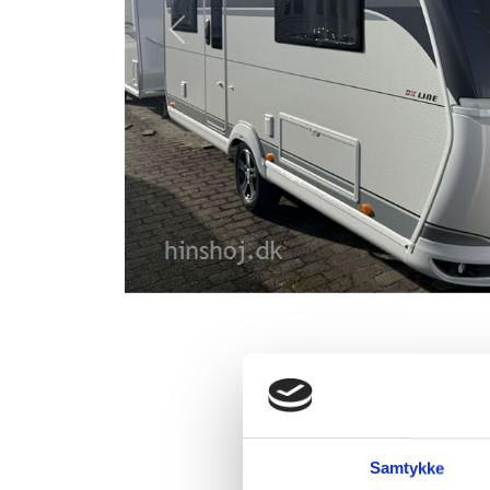
Previous
Dejlig vogn
Caravan A/S
Lækker Hobby De Luxe
Samtykke
dobbeltseng. Der er f