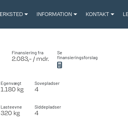
ÆRKSTED
INFORMATION
KONTAKT
L
Finansiering fra
Se
2.083,- / mdr.
finansieringsforslag
Egenvægt
Sovepladser
1.180 kg
4
Lasteevne
Siddepladser
320 kg
4