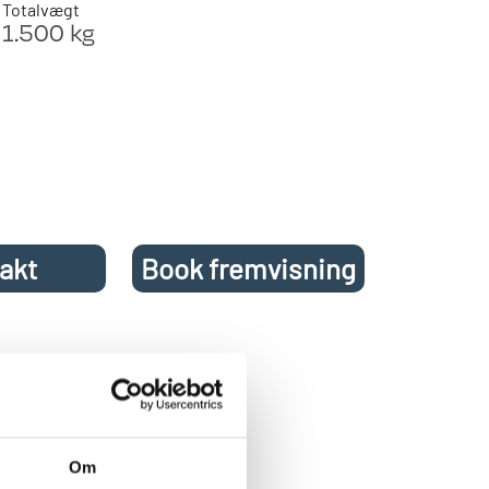
Totalvægt
1.500 kg
akt
Book fremvisning
 Hinshøj
ddegruppe og fransk
Om
ort toilet.