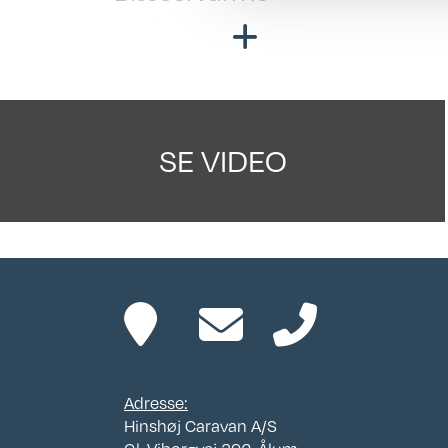
Cm
Fast vandtank
SE VIDEO
Adresse:
Hinshøj Caravan A/S