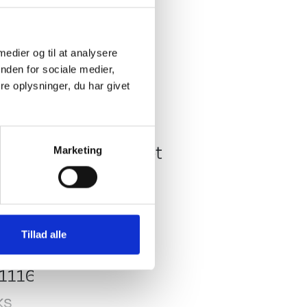
rering, hygge LED lys
 medier og til at analysere
nden for sociale medier,
e oplysninger, du har givet
Køkken - Bad & Toilet
pe
Toiletrum
Kassettetoilet
Marketing
Brusebund
Køleskab
Køleskabsstørrelse:
Tillad alle
133 L Slim Tower
1116
åbnes fra begge sider
ks