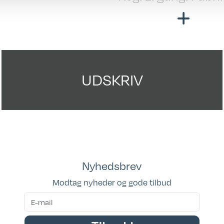
ny
Totallængde cm.:
Bredde i cm.: 230
Garanti: Købelove
UDSKRIV
Kan ses i butik: Klar
fremvisning
Placeringsadresse
Hinshøj Caravan
Nyhedsbrev
Siddepladser: 4
Modtag nyheder og gode tilbud
Sovepladser: 4