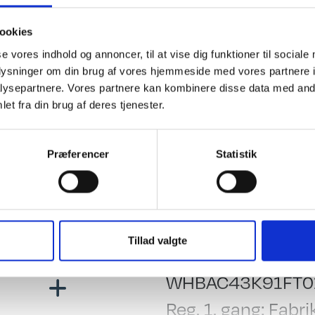
d, blæsevarme, 1500 kg. aksel, Alufælge, USB dobbelt stik, gulvtempe
ookies
det hvor campister mødes".
se vores indhold og annoncer, til at vise dig funktioner til sociale
oplysninger om din brug af vores hjemmeside med vores partnere i
ysepartnere. Vores partnere kan kombinere disse data med andr
et fra din brug af deres tjenester.
ing
El, Elektronik & Medie
 indret. m/toilet
Spots i siddegrup
settegardiner
Senge-spots
Præferencer
Statistik
beltseng
Inddirekte lys
nsk seng
12 V. Omformer
e/sænkebord
USB stik
Generelt
Tillad valgte
 Testet
Stel nr.:
dsiddegruppe
WHBAC43K91FT0
ge mål: 195 X 137
Reg. 1. gang: Fabri