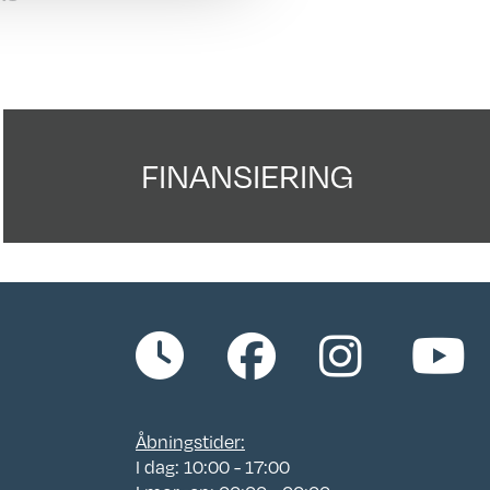
 664
n
FINANSIERING
 til
:
Åbningstider:
I dag: 10:00 - 17:00