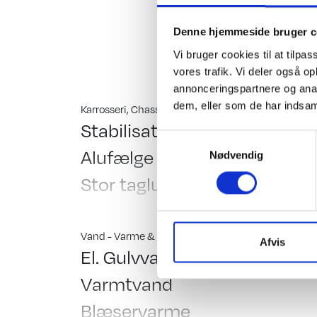
Serviceklap, fast van
inkl i prisen.
Denne hjemmeside bruger c
Hinshøj Caravan "Ste
Vi bruger cookies til at tilpas
vores trafik. Vi deler også 
annonceringspartnere og anal
dem, eller som de har indsaml
Karrosseri, Chassis & Magasiner
Indretn
Stabilisator
Std.
Samtykkevalg
Alufælge
Kas
Nødvendig
Stor tagluge
Dob
Vindue i dør
Fra
Fluenetsdør
Hæv
Vand - Varme & Energi
Testet
Afvis
El. Gulvvarme
Gas
Serviceklap
Run
Varmtvand
Sen
Blæservarme