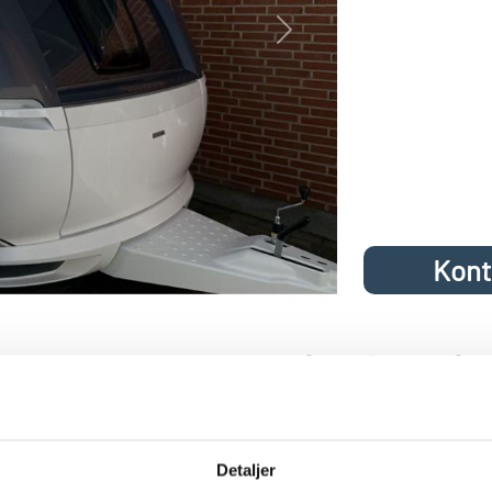
Next
Kont
 med rundsidegruppe og franskseng fra
 460 UFe DK Line 2026: med lækkert udstyr: Fin vogn med rundsi
Detaljer
int køkken med stort køleskab som kan åbnes fra begge sider samt st