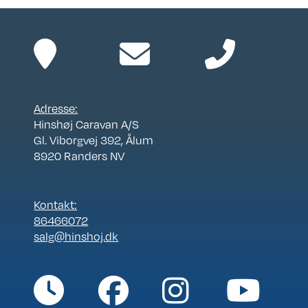
Adresse:
Hinshøj Caravan A/S
Gl. Viborgvej 392, Ålum
8920 Randers NV
Kontakt:
86466072
salg@hinshoj.dk