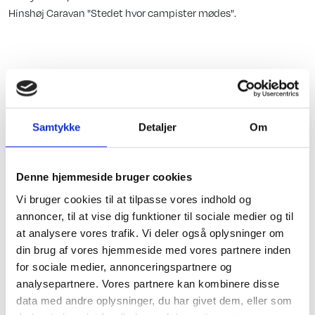
Hinshøj Caravan "Stedet hvor campister mødes".
Karrosseri, Chassis & Magasiner
Stabilisator
Alufælge
Samtykke
Detaljer
Om
Stor tagluge
Vindue i dør
Denne hjemmeside bruger cookies
Fluenetsdør
Vi bruger cookies til at tilpasse vores indhold og
Indretning
Std. indret. m/toilet
annoncer, til at vise dig funktioner til sociale medier og til
Serviceklap
at analysere vores trafik. Vi deler også oplysninger om
Kassettegardiner
din brug af vores hjemmeside med vores partnere inden
for sociale medier, annonceringspartnere og
Dobbeltseng
analysepartnere. Vores partnere kan kombinere disse
Fransk seng
data med andre oplysninger, du har givet dem, eller som