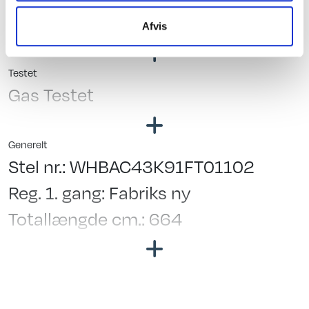
Blæservarme
Afvis
Fast vandtank
Testet
Gas Testet
Generelt
Stel nr.: WHBAC43K91FT01102
Reg. 1. gang: Fabriks ny
Totallængde cm.: 664
Bredde i cm.: 230
Garanti: Købeloven
Kan ses i butik: Klar til fremvisning