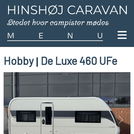
M
E
N
U
Hobby
De Luxe 460 UFe
|
Previous
Next