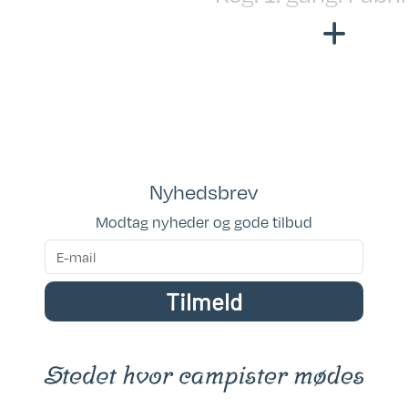
d. Siddegrp.: 223
ny
60 / 130 Cm
Totallængde cm.: 
ge mål: 199 x 139
Bredde i cm.: 250
Garanti: 2 års
fabriksgaranti / 12
Nyhedsbrev
tæthedsgaranti
Modtag nyheder og gode tilbud
Kan ses i butik: Klar
fremvisning
Tilmeld
Placeringsadresse
Hinshøj Caravan
Siddepladser: 4-6
Sovepladser: 4