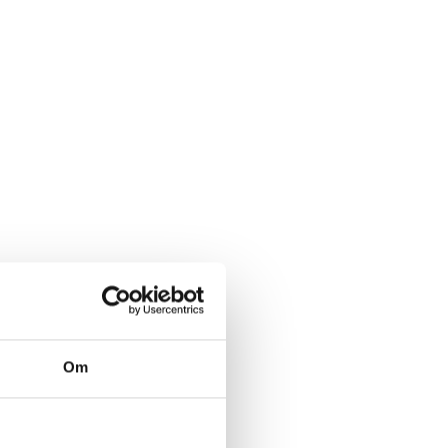
 Hinshøj
Om
t toiletrum med
udstyret er denne