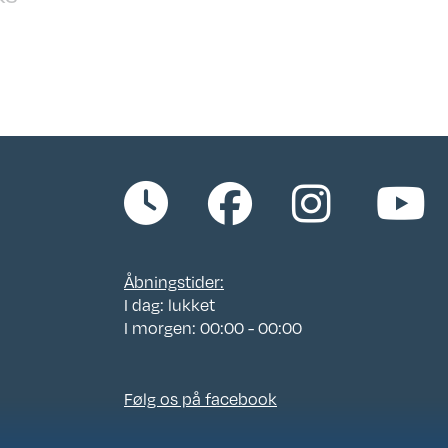
133 L Slim Tower
åbnes fra begge sider
757
 års
 til
Åbningstider:
I dag: lukket
I morgen: 00:00 - 00:00
:
Følg os på facebook