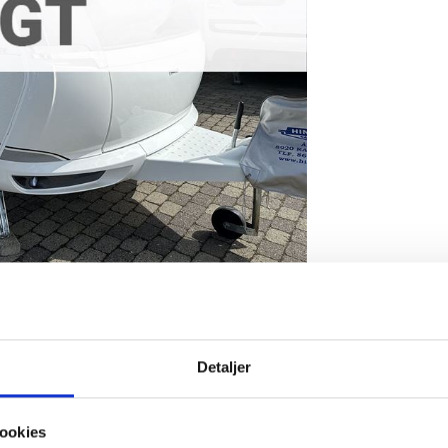
Next
 med rundsidegruppe og franskseng fra
Detaljer
FU 2025: Flot dobbeltsengsvogn med stor rundsiddegruppe og stor
ookies
en, Combi 6 E med 10 liter varmtvandsbeholder, Udover al standard