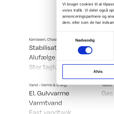
Vi bruger cookies til at tilpas
vogn med 2000 kg akse
vores trafik. Vi deler også 
Komfur med gasbageo
annonceringspartnere og anal
Hinshøj Caravan "Ste
dem, eller som de har indsaml
Samtykkevalg
Karrosseri, Chassis & Magasiner
Indretn
Nødvendig
Stabilisator
Std.
Alufælge
Kas
Stor tagluge
Dob
Afvis
Vindue i dør
Fra
Fluenetsdør
Hæv
Vand - Varme & Energi
Testet
El. Gulvvarme
Gas
Serviceklap
Run
Varmtvand
Top
Fast vandtank