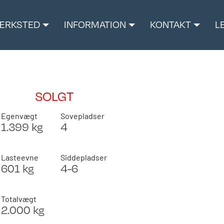
ÆRKSTED
INFORMATION
KONTAKT
L
SOLGT
Egenvægt
Sovepladser
1.399 kg
4
Lasteevne
Siddepladser
601 kg
4-6
Totalvægt
2.000 kg