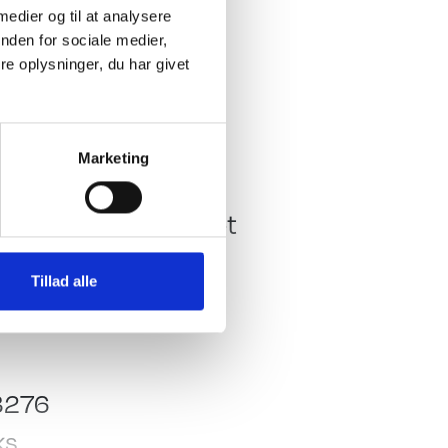
 medier og til at analysere
Gulvtemperering,
nden for sociale medier,
ex Topmadras.
e oplysninger, du har givet
Køkken - Bad & Toilet
Marketing
pe
Toiletrum
p.
Kassettetoilet
Brusekabine
Tillad alle
Køleskab
Emhætte
k
Komfur m/grill & ovn
2767
Køleskabsstørrelse:
ks