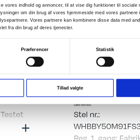
se vores indhold og annoncer, til at vise dig funktioner til sociale
l mulighed for nedvejning uden merpris, Alu fælge, Cara polster, 
oplysninger om din brug af vores hjemmeside med vores partnere i
vn, emhætte, duo control med crash sensor samt en lækker AnnT
ysepartnere. Vores partnere kan kombinere disse data med andr
det hvor campister mødes".
et fra din brug af deres tjenester.
ing
El, Elektronik & Medie
Præferencer
Statistik
 indret. m/toilet
Spots i siddegrup
settegardiner
Hjørnelys i siddegr
beltseng
Senge-spots
Tillad valgte
nsk seng
Inddirekte lys
e/sænkebord
12 V. Omformer
Generelt
 Testet
Stel nr.:
dsiddegruppe
Udv. El- og ant. Sti
WHBBY50M91FS3
madras
USB stik
Reg. 1. gang: Fabri