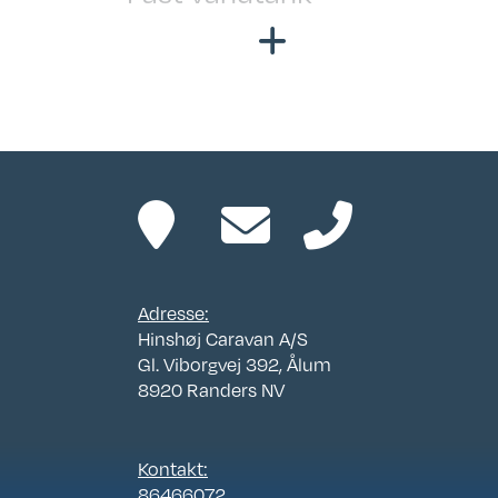
Opre
Aut. Gasomskifter
x 1
Truma Combi Varme
Sen
m. El
Cm
Adresse:
Hinshøj Caravan A/S
Gl. Viborgvej 392, Ålum
8920 Randers NV
Kontakt:
86466072