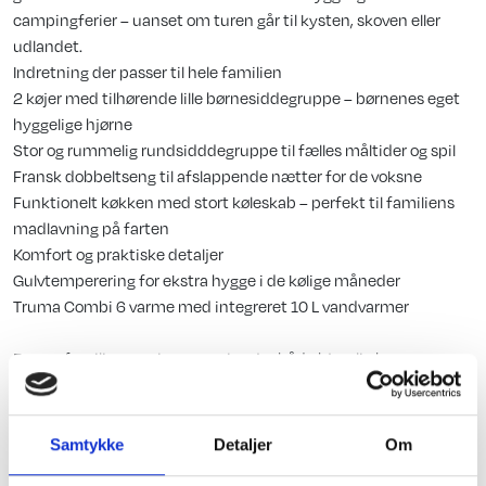
campingferier – uanset om turen går til kysten, skoven eller
udlandet.
Indretning der passer til hele familien
2 køjer med tilhørende lille børnesiddegruppe – børnenes eget
hyggelige hjørne
Stor og rummelig rundsidddegruppe til fælles måltider og spil
Fransk dobbeltseng til afslappende nætter for de voksne
Funktionelt køkken med stort køleskab – perfekt til familiens
madlavning på farten
Komfort og praktiske detaljer
Gulvtemperering for ekstra hygge i de kølige måneder
Truma Combi 6 varme med integreret 10 L vandvarmer
Denne familiecampingvogn giver jer både hjemlig hygge og
friheden til at rejse, når det passer jer. Perfekt til både
nybegyndere og erfarne campister, der vil have kvalitet og
funktionalitet i ét.
Samtykke
Detaljer
Om