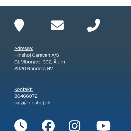
Adresse:
Hinshøj Caravan A/S
Gl. Viborgvej 392, Ålum
8920 Randers NV
Kontakt:
86466072
salg@hinshoj.dk