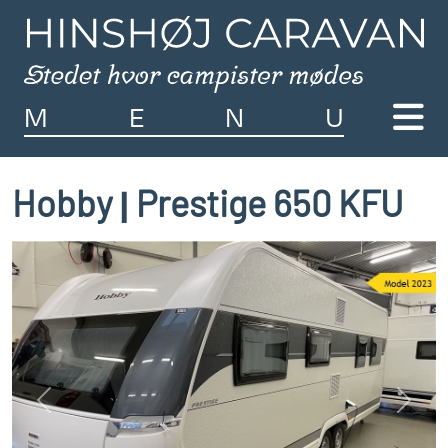
M
E
N
U
Hobby
Prestige 650 KFU
|
Previous
Next