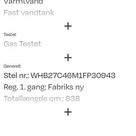
Varmtvand
Fast vandtank
Truma Combi Varme
Testet
Gas Testet
Generelt
Stel nr.: WHB27C46M1FP30943
Reg. 1. gang: Fabriks ny
Totallængde cm.: 838
Bredde i cm.: 250
Garanti: Købeloven
Placeringsadresse: Hinshøj Caravan