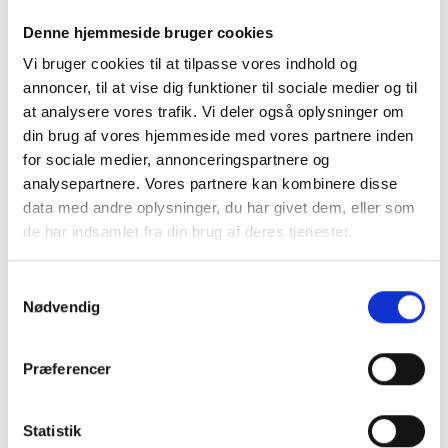
Hinshøj Caravan – Stedet hvor campister mødes – står klar til at
hjælpe dig med at gøre campingdrømmen til virkelighed.
Denne hjemmeside bruger cookies
Vi bruger cookies til at tilpasse vores indhold og
annoncer, til at vise dig funktioner til sociale medier og til
at analysere vores trafik. Vi deler også oplysninger om
Karrosseri, Chassis & Magasiner
din brug af vores hjemmeside med vores partnere inden
Boogie aksel
for sociale medier, annonceringspartnere og
Stabilisator
analysepartnere. Vores partnere kan kombinere disse
data med andre oplysninger, du har givet dem, eller som
Stor tagluge
de har indsamlet fra din brug af deres tjenester.
Vindue i dør
Samtykkevalg
Fluenetsdør
Indretning
Nødvendig
Std. indret. m/toilet
Serviceklap
Kassettegardiner
Præferencer
Dobbeltseng
Statistik
Fransk seng