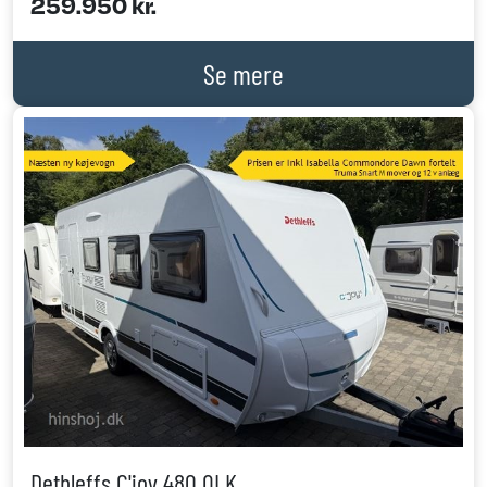
259.950 kr.
Se mere
Previous
Next
Dethleffs C'joy 480 QLK