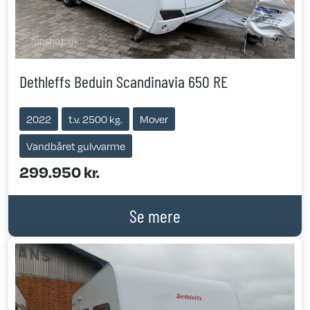
Dethleffs Beduin Scandinavia 650 RE
2022
t.v. 2500 kg.
Mover
Vandbåret gulvvarme
299.950 kr.
Se mere