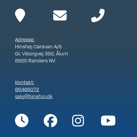
Adresse:
Hinshøj Caravan A/S
Gl. Viborgvej 392, Ålum
8920 Randers NV
Kontakt:
86466072
salg@hinshoj.dk