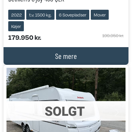
2022
t.v. 1500 kg.
6 Sovepladser
Mover
Køjer
199.950 kr.
179.950 kr.
Se mere
Previous
Next