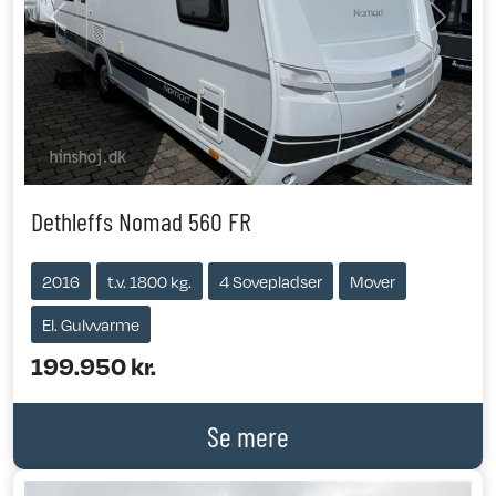
Previous
Next
Dethleffs Nomad 560 FR
2016
t.v. 1800 kg.
4 Sovepladser
Mover
El. Gulvvarme
199.950 kr.
Se mere