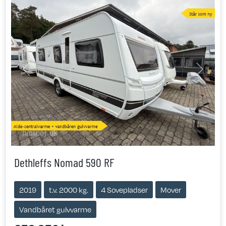
Previous
Next
Dethleffs Nomad 590 RF
2019
t.v. 2000 kg.
4 Sovepladser
Mover
Vandbåret gulvvarme