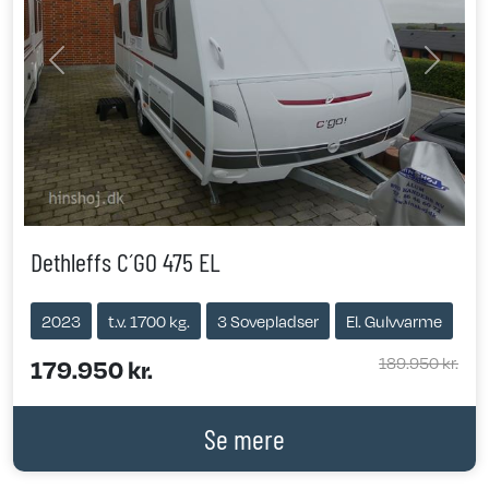
Previous
Next
Dethleffs C´GO 475 EL
2023
t.v. 1700 kg.
3 Sovepladser
El. Gulvvarme
189.950 kr.
179.950 kr.
Se mere