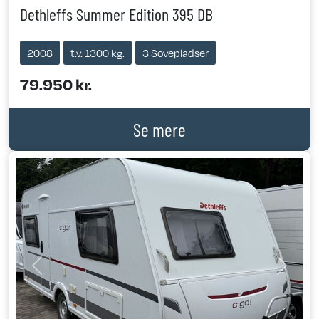
Dethleffs Summer Edition 395 DB
2008
t.v. 1300 kg.
3 Sovepladser
79.950 kr.
Se mere
Previous
Next