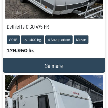
Dethleffs C´GO 475 FR
2015
t.v. 1400 kg.
4 Sovepladser
Mover
129.950 kr.
Se mere