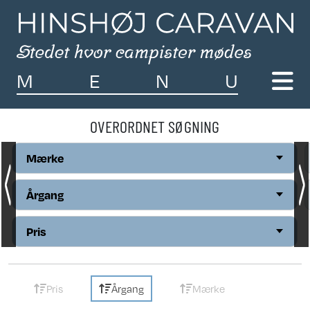
M
E
N
U
OVERORDNET SØGNING
Mærke
Årgang
Pris
Pris
Årgang
Mærke