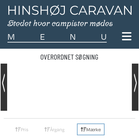
M
E
N
U
OVERORDNET SØGNING
Pris
Årgang
Mærke