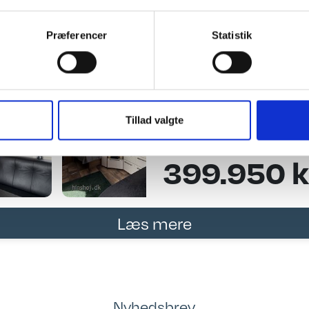
Læs mere
Præferencer
Statistik
Polar Customized 
VK
Tillad valgte
399.950 k
Læs mere
Nyhedsbrev