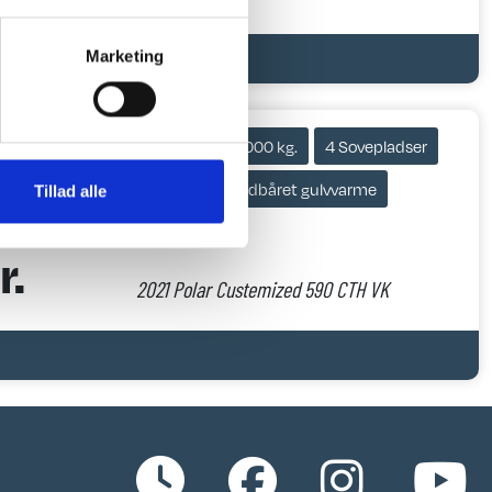
Marketing
590 CTH
2021
t.v. 2000 kg.
4 Sovepladser
Mover
Vandbåret gulvvarme
Tillad alle
r.
2021 Polar Custemized 590 CTH VK