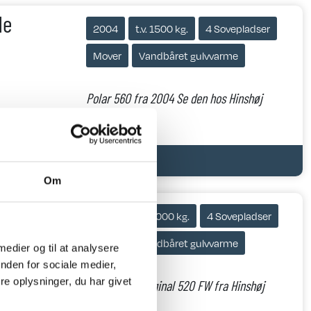
de
2004
t.v. 1500 kg.
4 Sovepladser
Mover
Vandbåret gulvvarme
Polar 560 fra 2004 Se den hos Hinshøj
Caravan
Om
 FW
2024
t.v. 2000 kg.
4 Sovepladser
Mover
Vandbåret gulvvarme
 medier og til at analysere
nden for sociale medier,
e oplysninger, du har givet
r.
2024 Polar Original 520 FW fra Hinshøj
Caravan