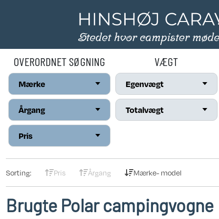
OVERORDNET SØGNING
VÆGT
Mærke
Egenvægt
Årgang
Totalvægt
Pris
Sorting:
Pris
Årgang
Mærke
- model
Brugte Polar campingvogne