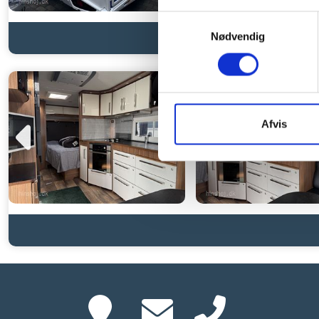
Samtykkevalg
Nødvendig
Afvis