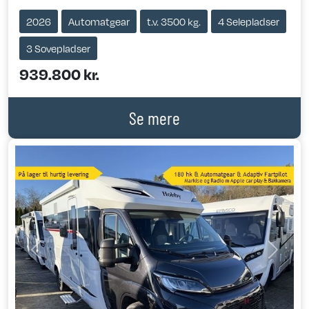
2026
Automatgear
t.v. 3500 kg.
4 Selepladser
3 Sovepladser
939.800 kr.
Se mere
Previous
Next