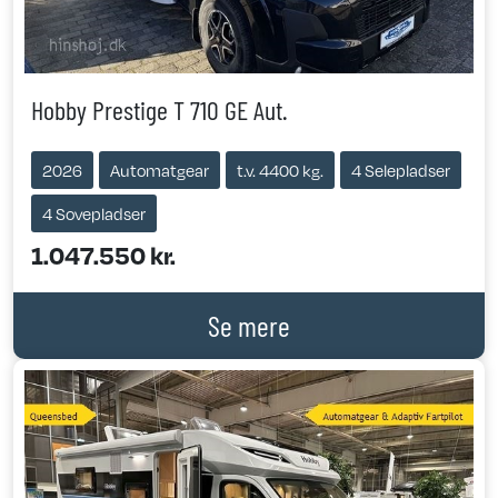
Hobby Prestige T 710 GE Aut.
2026
Automatgear
t.v. 4400 kg.
4 Selepladser
4 Sovepladser
1.047.550 kr.
Se mere