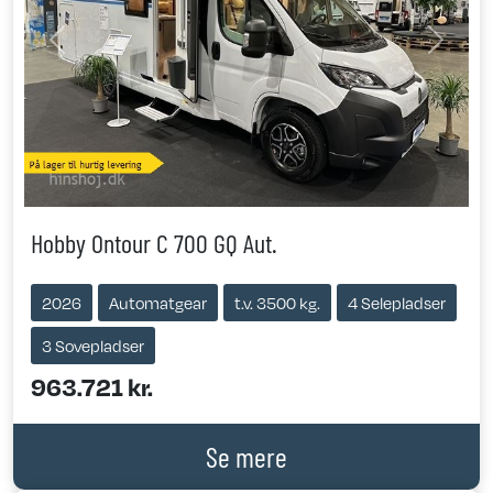
Previous
Next
Hobby Ontour C 700 GQ Aut.
2026
Automatgear
t.v. 3500 kg.
4 Selepladser
3 Sovepladser
963.721 kr.
Se mere