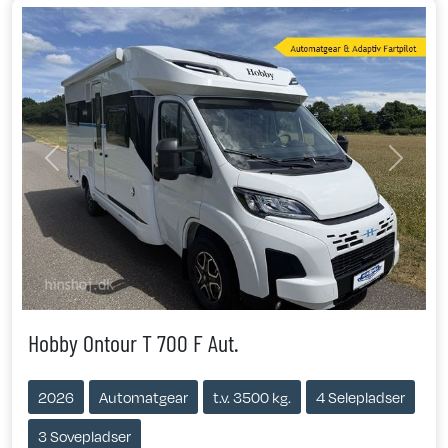
Previous
Next
Hobby Ontour T 700 F Aut.
2026
Automatgear
t.v. 3500 kg.
4 Selepladser
3 Sovepladser