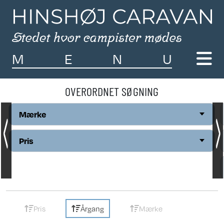
M
E
N
U
OVERORDNET SØGNING
Mærke
Pris
Pris
Årgang
Mærke