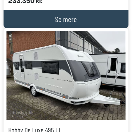
233.350 kr.
Se mere
Previous
Next
Hobby De Luxe 495 UL