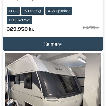
2025
t.v. 2000 kg.
4 Sovepladser
El. Gulvvarme
341.795 kr.
329.950 kr.
Se mere
Previous
Next