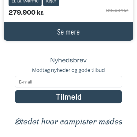
El. Gulvvarme
Køjer
315.984 kr.
279.900 kr.
Se mere
Nyhedsbrev
Modtag nyheder og gode tilbud
Tilmeld