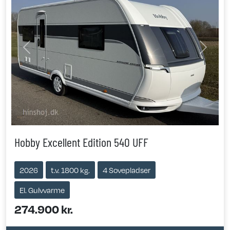
Previous
Next
Hobby Excellent Edition 540 UFF
2026
t.v. 1800 kg.
4 Sovepladser
El. Gulvvarme
274.900 kr.