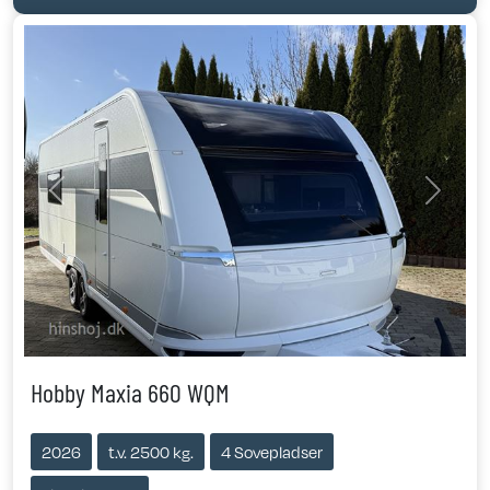
Previous
Next
Hobby Maxia 660 WQM
2026
t.v. 2500 kg.
4 Sovepladser