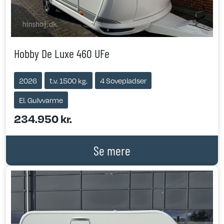
Hobby De Luxe 460 UFe
2026
t.v. 1500 kg.
4 Sovepladser
El. Gulvvarme
234.950 kr.
Se mere