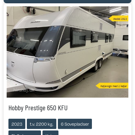
Previous
Next
Hobby Prestige 650 KFU
2023
t.v. 2200 kg.
6 Sovepladser