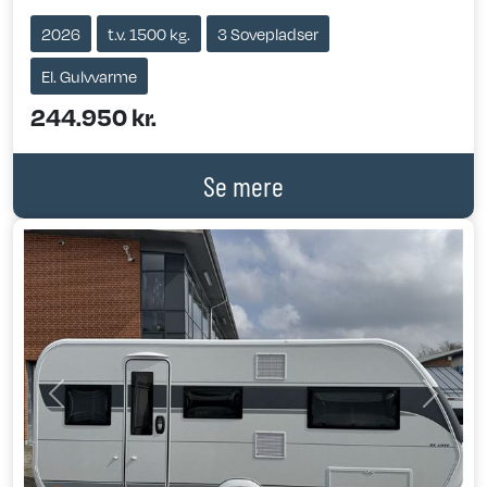
2026
t.v. 1500 kg.
3 Sovepladser
El. Gulvvarme
244.950 kr.
Se mere
Previous
Next