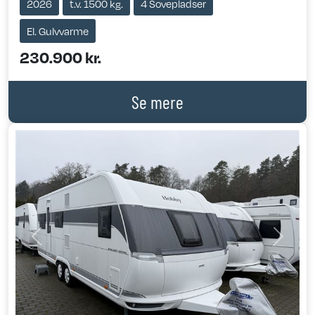
2026
t.v. 1500 kg.
4 Sovepladser
El. Gulvvarme
230.900 kr.
Se mere
Previous
Next