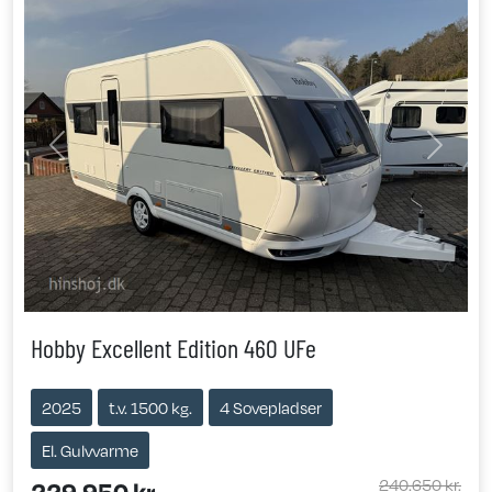
Previous
Next
Hobby Excellent Edition 460 UFe
2025
t.v. 1500 kg.
4 Sovepladser
El. Gulvvarme
240.650 kr.
229.950 kr.