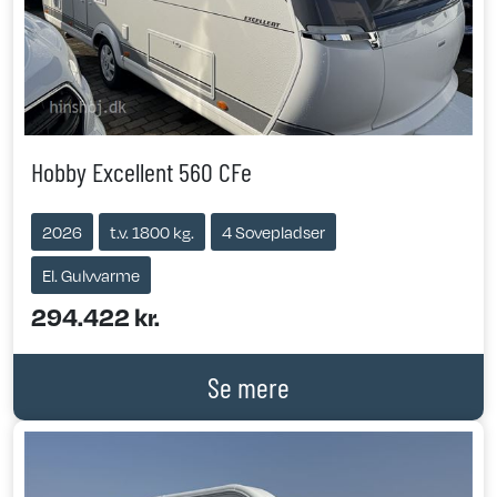
Hobby Excellent 560 CFe
2026
t.v. 1800 kg.
4 Sovepladser
El. Gulvvarme
294.422 kr.
Se mere