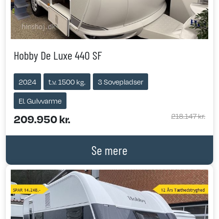
Hobby De Luxe 440 SF
2024
t.v. 1500 kg.
3 Sovepladser
El. Gulvvarme
218.147 kr.
209.950 kr.
Se mere