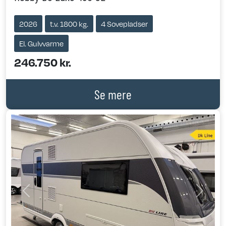
2026
t.v. 1800 kg.
4 Sovepladser
El. Gulvvarme
246.750 kr.
Se mere
Previous
Next