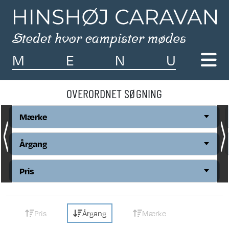
M
E
N
U
OVERORDNET SØGNING
Mærke
Årgang
Pris
Pris
Årgang
Mærke