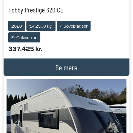
Hobby Prestige 620 CL
2026
t.v. 2500 kg.
4 Sovepladser
El. Gulvvarme
337.425 kr.
Se mere
Previous
Next