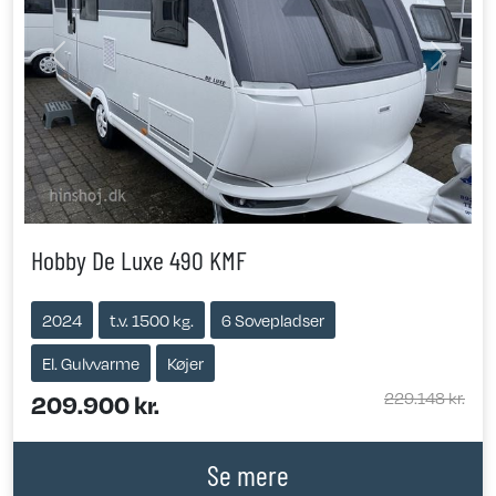
Previous
Next
Hobby De Luxe 490 KMF
2024
t.v. 1500 kg.
6 Sovepladser
El. Gulvvarme
Køjer
229.148 kr.
209.900 kr.
Se mere