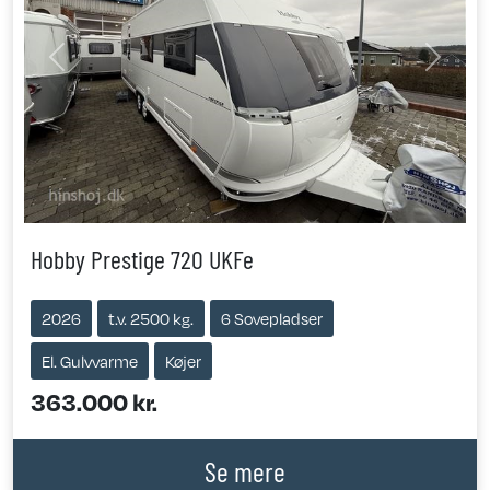
Previous
Next
Hobby Prestige 720 UKFe
2026
t.v. 2500 kg.
6 Sovepladser
El. Gulvvarme
Køjer
363.000 kr.
Se mere