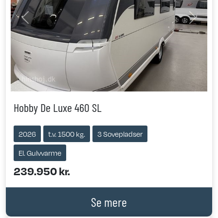
Previous
Next
Hobby De Luxe 460 SL
2026
t.v. 1500 kg.
3 Sovepladser
El. Gulvvarme
239.950 kr.
Se mere