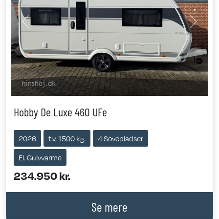
Previous
Next
Hobby De Luxe 460 UFe
2026
t.v. 1500 kg.
4 Sovepladser
El. Gulvvarme
234.950 kr.
Se mere