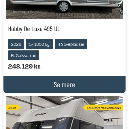
Hobby De Luxe 495 UL
2026
t.v. 1800 kg.
4 Sovepladser
El. Gulvvarme
248.129 kr.
Se mere