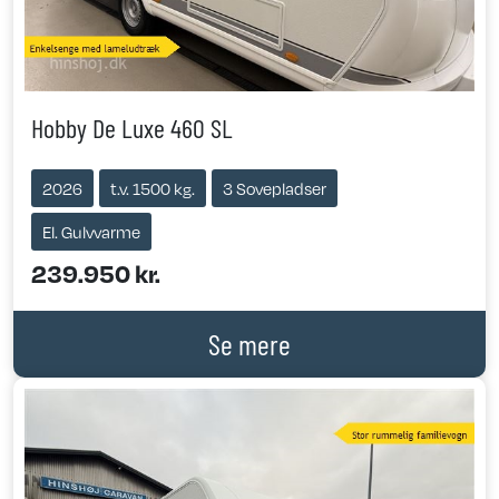
Hobby De Luxe 460 SL
2026
t.v. 1500 kg.
3 Sovepladser
El. Gulvvarme
239.950 kr.
Se mere