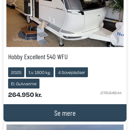
Previous
Next
Hobby Excellent 540 WFU
2025
t.v. 1800 kg.
4 Sovepladser
El. Gulvvarme
278.648 kr.
264.950 kr.
Se mere