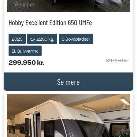
Hobby Excellent Edition 650 UMFe
2025
t.v. 2200 kg.
5 Sovepladser
El. Gulvvarme
319.950 kr.
299.950 kr.
Se mere