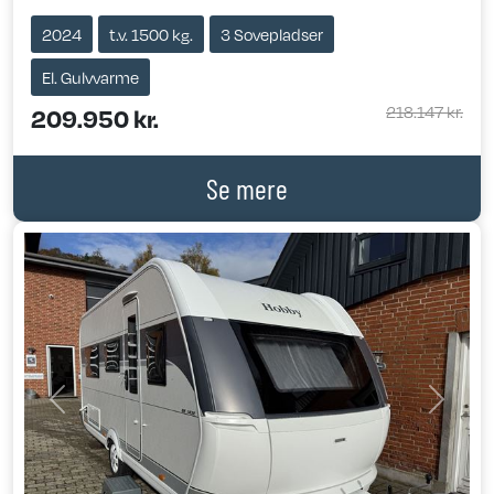
2024
t.v. 1500 kg.
3 Sovepladser
El. Gulvvarme
218.147 kr.
209.950 kr.
Se mere
Previous
Next