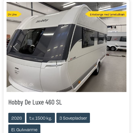
Previous
Next
Hobby De Luxe 460 SL
2026
t.v. 1500 kg.
3 Sovepladser
El. Gulvvarme