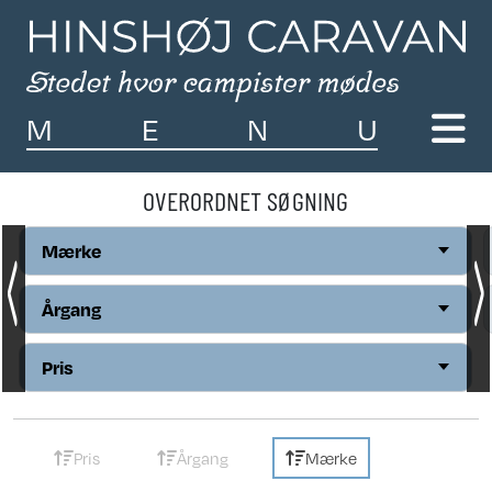
M
E
N
U
OVERORDNET SØGNING
Mærke
Årgang
Pris
Pris
Årgang
Mærke