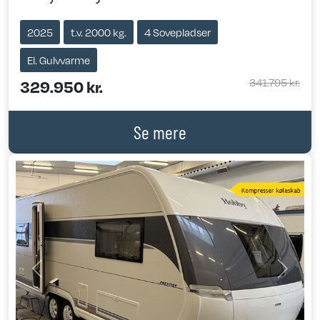
2025
t.v. 2000 kg.
4 Sovepladser
El. Gulvvarme
341.795 kr.
329.950 kr.
Se mere
Previous
Next