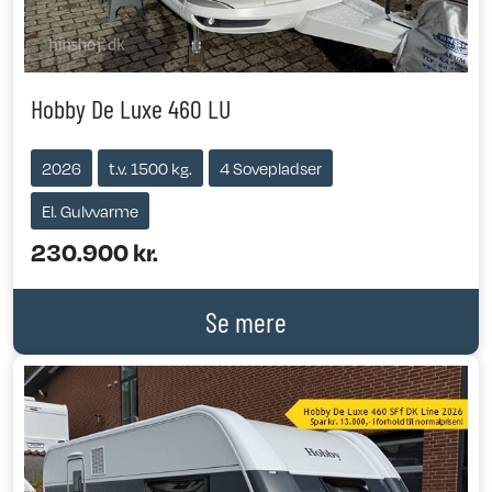
Hobby De Luxe 460 LU
2026
t.v. 1500 kg.
4 Sovepladser
El. Gulvvarme
230.900 kr.
Se mere