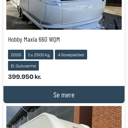
Hobby Maxia 660 WQM
2026
t.v. 2500 kg.
4 Sovepladser
El. Gulvvarme
399.950 kr.
Se mere