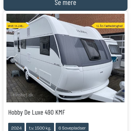
Se mere
Previous
Next
Hobby De Luxe 490 KMF
2024
t.v. 1500 kg.
6 Sovepladser