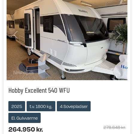
Previous
Next
Hobby Excellent 540 WFU
2025
t.v. 1800 kg.
4 Sovepladser
El. Gulvvarme
278.648 kr.
264.950 kr.