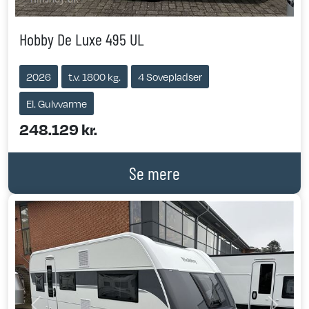
Hobby De Luxe 495 UL
2026
t.v. 1800 kg.
4 Sovepladser
El. Gulvvarme
248.129 kr.
Se mere