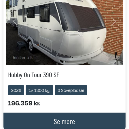
Previous
Next
Hobby On Tour 390 SF
2026
t.v. 1300 kg.
3 Sovepladser
196.359 kr.
Se mere