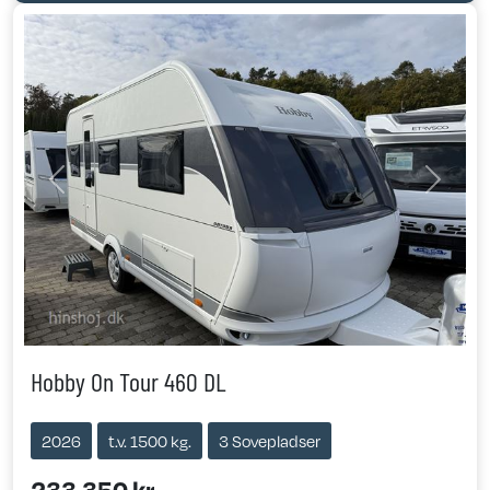
Previous
Next
Hobby On Tour 460 DL
2026
t.v. 1500 kg.
3 Sovepladser
233.350 kr.