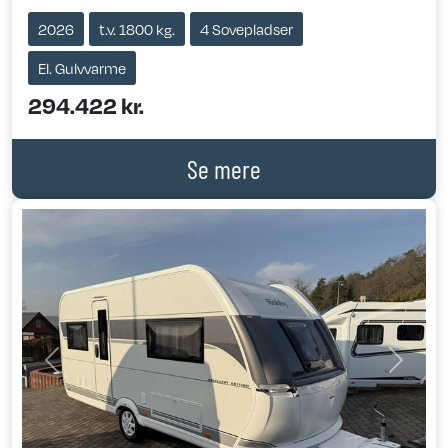
2026
t.v. 1800 kg.
4 Sovepladser
El. Gulvvarme
294.422 kr.
Se mere
Previous
Next