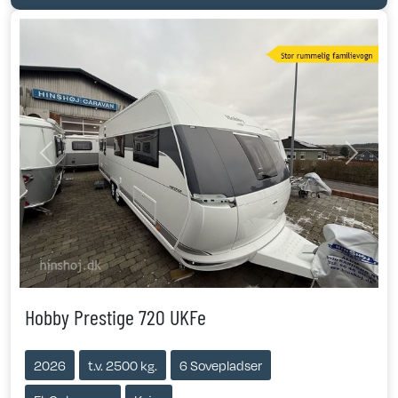
Previous
Next
Hobby Prestige 720 UKFe
2026
t.v. 2500 kg.
6 Sovepladser