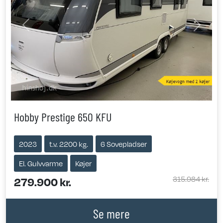
Previous
Next
Hobby Prestige 650 KFU
2023
t.v. 2200 kg.
6 Sovepladser
El. Gulvvarme
Køjer
315.984 kr.
279.900 kr.
Se mere