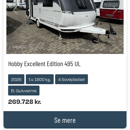
Previous
Next
Hobby Excellent Edition 495 UL
2026
t.v. 1800 kg.
4 Sovepladser
El. Gulvvarme
269.728 kr.
Se mere