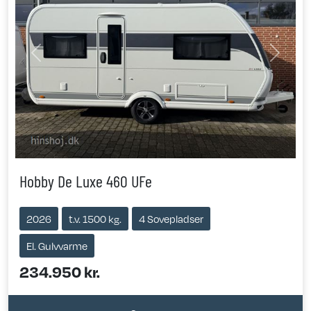
Previous
Next
Hobby De Luxe 460 UFe
2026
t.v. 1500 kg.
4 Sovepladser
El. Gulvvarme
234.950 kr.