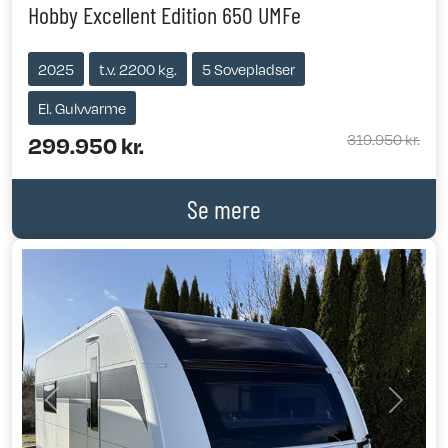
Hobby Excellent Edition 650 UMFe
2025
t.v. 2200 kg.
5 Sovepladser
El. Gulvvarme
319.950 kr.
299.950 kr.
Se mere
Previous
Next