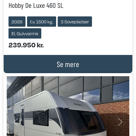
Hobby De Luxe 460 SL
2026
t.v. 1500 kg.
3 Sovepladser
El. Gulvvarme
239.950 kr.
Se mere
Previous
Next