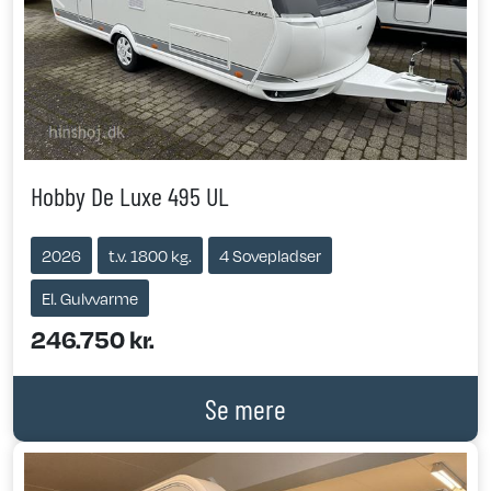
Previous
Next
Hobby De Luxe 495 UL
2026
t.v. 1800 kg.
4 Sovepladser
El. Gulvvarme
246.750 kr.
Se mere