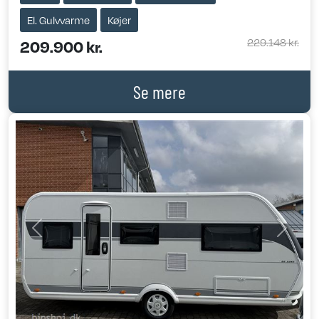
El. Gulvvarme
Køjer
229.148 kr.
209.900 kr.
Se mere
Previous
Next