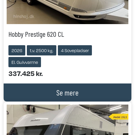
Hobby Prestige 620 CL
2026
t.v. 2500 kg.
4 Sovepladser
El. Gulvvarme
337.425 kr.
Se mere