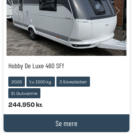
Previous
Next
Hobby De Luxe 460 SFf
2026
t.v. 1500 kg.
3 Sovepladser
El. Gulvvarme
244.950 kr.
Se mere