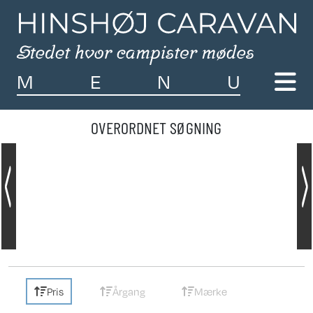
M
E
N
U
OVERORDNET SØGNING
Pris
Årgang
Mærke