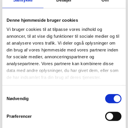
Bakkamera for nem parkering
Denne hjemmeside bruger cookies
Vejet fra fabrik med monteret udstyr til 2792kg, Egenvægt =
køreklarvægt.
Vi bruger cookies til at tilpasse vores indhold og
annoncer, til at vise dig funktioner til sociale medier og til
at analysere vores trafik. Vi deler også oplysninger om
Hos Hinshøj Caravan – Stedet hvor campister mødes – får du
din brug af vores hjemmeside med vores partnere inden
ikke kun en campervan, men en rejsemakker til mange års
for sociale medier, annonceringspartnere og
eventyr.
analysepartnere. Vores partnere kan kombinere disse
data med andre oplysninger, du har givet dem, eller som
de har indsamlet fra din brug af deres tjenester.
Samtykkevalg
Karrosseri, Chassis & Magasiner
Nødvendig
Alufælge
Stor tagluge
Præferencer
Fluenetsdør