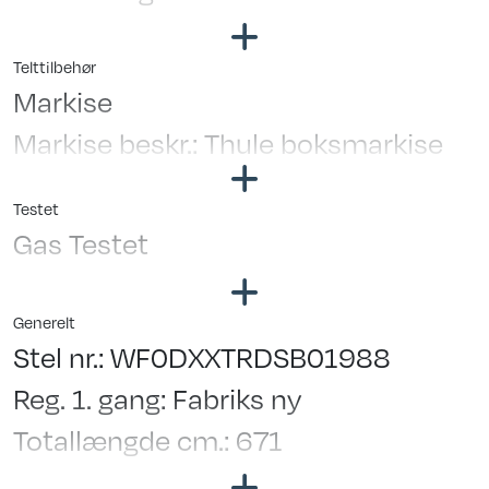
Varmt vand ltr.: 10
Lameludtræk
Spildevandstank ltr.: 95
Senge mål: 192 X 70 / 192 X 79
Telttilbehør
Plads til Gasflasker: 2
Markise
Markise beskr.: Thule boksmarkise
Testet
Gas Testet
Generelt
Stel nr.: WF0DXXTRDSB01988
Reg. 1. gang: Fabriks ny
Totallængde cm.: 671
Bredde udv. cm.: 214