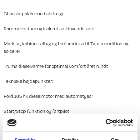
Chassis-pakke med alufælge
Rammevinduer og isoleret spildevandstank
Markise, kabine-soltag og forberedelse til TV, aircondition og
solceller
Truma dieselvarme for optimal komfort året rundt
Tekniske højdepunkter:
Ford 165 hk dieselmotor med automatgear
Start/Stop funktion og fartpilot
Læderrat og 12” infotainmentskærm med Apple CarPlay &
Android Auto
Samtykke
Detaljer
Om