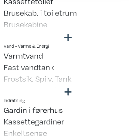
Kassettetoilet
12 V. Vandpumpe
Motorfabrikat: Ford
Brusekab. i toiletrum
Batteri
Drivmiddel: Diesel
Brusekabine
Batterilader
Selepladser: 4
Køleskab
Fladskærmsholder
Køleskabsstørrelse: 78 Liter
Vand - Varme & Energi
Bak kamera
Varmtvand
USB stik
Fast vandtank
Frostsik. Spilv. Tank
Vandstandsmåler
Varmesystem: Truma Combi Diesel
Indretning
Gardin i førerhus
varme
Kassettegardiner
Ferskvandstank ltr.: 110
Enkeltsenge