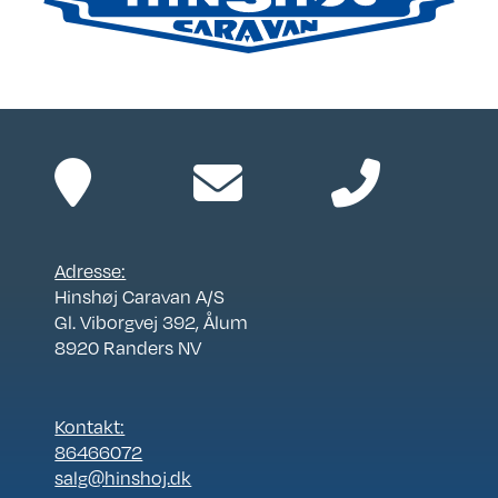
Adresse:
Hinshøj Caravan A/S
Gl. Viborgvej 392, Ålum
8920 Randers NV
Kontakt:
86466072
salg@hinshoj.dk