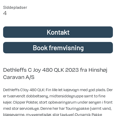
Siddepladser
4
Kontakt
Book fremvisning
Dethleffs C Joy 480 QLK 2023 fra Hinshøj
Caravan A/S
Dethleffs C'Joy 480 QLK: Fin lille let køjevogn med god plads. Der
er tværvendt dobbeltseng, midtersiddegruppe samt to fine
køjer. Clipper Polster, stort opbevaringsrum under sengen i front
med stor serviceluge. Denne her har Touringpakke (varmt vand,
blæsevarme, myggenetsdør, stor tagluge) Dynamik Pakke