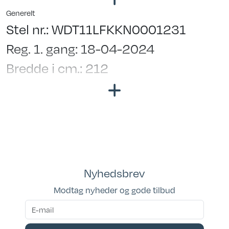
Generelt
Stel nr.: WDT11LFKKN0001231
Reg. 1. gang: 18-04-2024
Bredde i cm.: 212
Garanti: Købeloven
Kan ses i butik: Klar til fremvisning
Siddepladser: 4
Sovepladser: 6
Nyhedsbrev
Modtag nyheder og gode tilbud