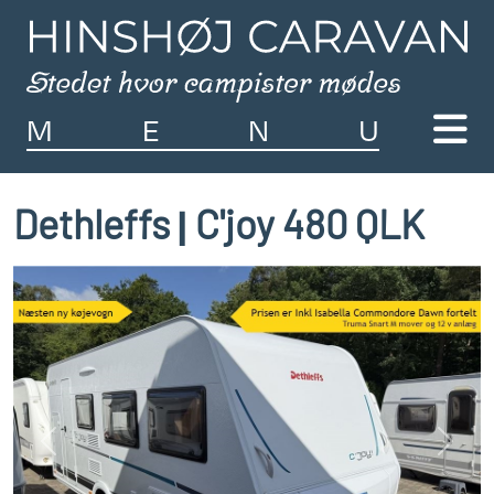
M
E
N
U
Dethleffs
C'joy 480 QLK
|
Previous
Next