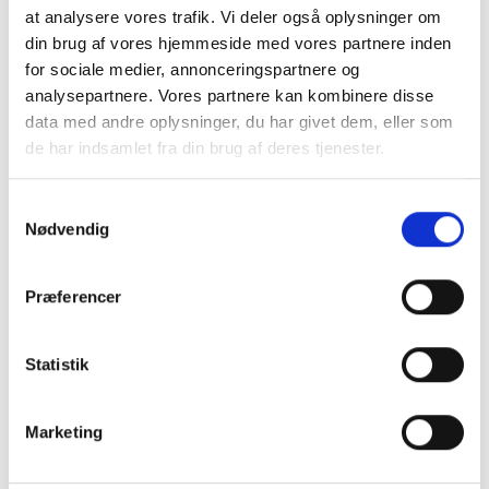
Kassettegardiner
Serviceklap
at analysere vores trafik. Vi deler også oplysninger om
Dobbeltseng
din brug af vores hjemmeside med vores partnere inden
Mover
for sociale medier, annonceringspartnere og
Dobbeltseng på tværs
Lasteluge ved køjer
analysepartnere. Vores partnere kan kombinere disse
Køjer
El, Elektronik & Medie
data med andre oplysninger, du har givet dem, eller som
Mover mærke: Truma Smart M
12 V. Omformer
de har indsamlet fra din brug af deres tjenester.
Køje mål: 190 X 65 / 190 X 70 Cm
Batteri
Senge mål: 190 X 150 Cm.
Samtykkevalg
Batterilader
Nødvendig
12 Volt pakke
Præferencer
Køkken - Bad & Toilet
Toiletrum
Statistik
Kassettetoilet
Køleskab
Marketing
Køleskabsstørrelse: 86 Liter