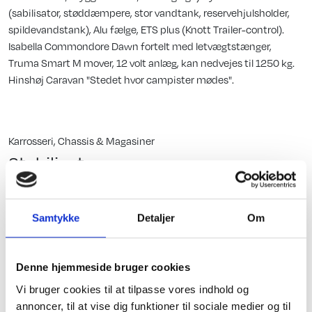
(sabilisator, støddæmpere, stor vandtank, reservehjulsholder,
spildevandstank), Alu fælge, ETS plus (Knott Trailer-control).
Isabella Commondore Dawn fortelt med letvægtstænger,
Truma Smart M mover, 12 volt anlæg, kan nedvejes til 1250 kg.
Hinshøj Caravan "Stedet hvor campister mødes".
Karrosseri, Chassis & Magasiner
Stabilisator
ATC (Aut. Trailer Ctrl.)
Reservehjulsholder
Samtykke
Detaljer
Om
Alufælge
Stor tagluge
Indretning
Denne hjemmeside bruger cookies
Std. indret. m/toilet
Fluenetsdør
Vi bruger cookies til at tilpasse vores indhold og
annoncer, til at vise dig funktioner til sociale medier og til