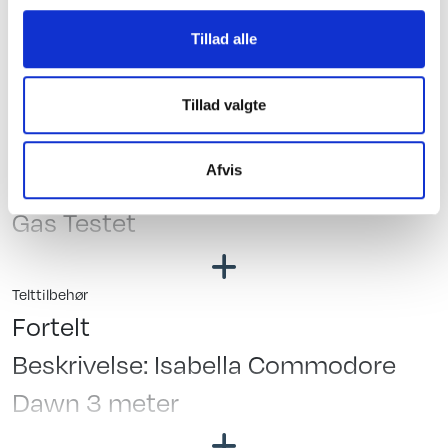
Vand - Varme & Energi
Tillad alle
Varmtvand
Blæservarme
Tillad valgte
Fast vandtank
Afvis
Testet
Gas Testet
Telttilbehør
Fortelt
Beskrivelse: Isabella Commodore
Dawn 3 meter
Teltstænger: Letvægt stænger