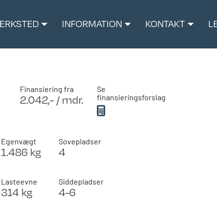
ÆRKSTED
INFORMATION
KONTAKT
L
Finansiering fra
Se
2.042,- / mdr.
finansieringsforslag
Egenvægt
Sovepladser
1.486 kg
4
Lasteevne
Siddepladser
314 kg
4-6