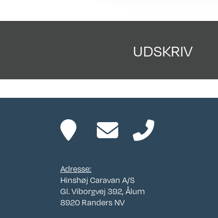
Stå
ikke omfattet af
garanti
UDSKRIV
Adresse:
Hinshøj Caravan A/S
Gl. Viborgvej 392, Ålum
8920 Randers NV