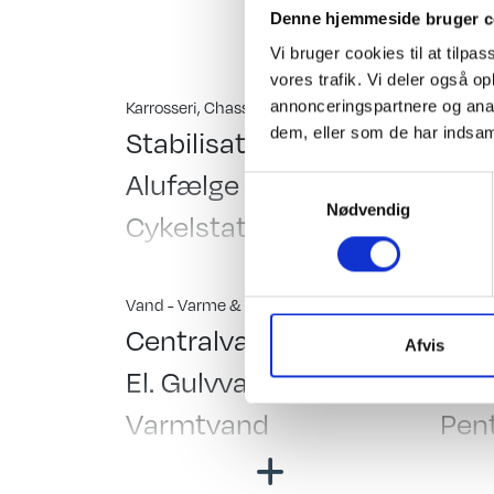
udtag i teltside, An
Denne hjemmeside bruger c
Vi bruger cookies til at tilpas
vores trafik. Vi deler også 
Karrosseri, Chassis & Magasiner
Indretn
annonceringspartnere og anal
Stabilisator
Std.
dem, eller som de har indsaml
Alufælge
Gul
Samtykkevalg
Nødvendig
Cykelstativ
Kas
Holder til 2 cykler
Enk
Mover
Lam
Vand - Varme & Energi
Telttil
Centralvarme
Fort
Stor tagluge
Hæv
Afvis
El. Gulvvarme
Besk
Vindue i dør
Run
Varmtvand
Pent
Fluenetsdør
Fast vandtank
Telt
Mover mærke: Mover