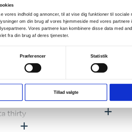
tenne, posemarkise. Hinshøj Caravan "Stedet hvor campister mødes"
ookies
se vores indhold og annoncer, til at vise dig funktioner til sociale
oplysninger om din brug af vores hjemmeside med vores partnere i
ing
El, Elektronik & Medie
ysepartnere. Vores partnere kan kombinere disse data med andr
 indret. m/toilet
Spots i siddegrup
et fra din brug af deres tjenester.
vtæppe
Senge-spots
Præferencer
Statistik
settegardiner
12 V. Omformer
eltsenge
Udv. El- og ant. Sti
eludtræk
Batteri
behør
Testet
elt
Gas Testet
e/sænkebord
Batterilader
Tillad valgte
rivelse: Isabella
Fugt Testet
dsiddegruppe
TV-antenne
a thirty
Fladskærmsholde
stænger: