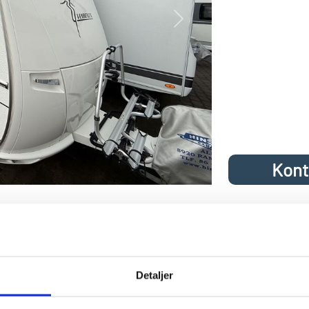
Next
Kont
nza 515 SG Alde 2017 fra Hinshøj Car
 515 SG med Alde-centralvarme med en lækker indretning der er 
Detaljer
lder, gulvtemperering på el, nyt polster på hynder i rundsiddegruppe
 (er ikke omfattet af garantien men virkede da vi modtog vognen.), cy