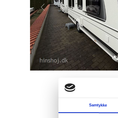
Previous
Fendt Tende
2017 Fendt Tendenza
Samtykke
sengeudvigelse, tv-ho
Thirty fortelt, mover