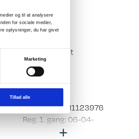
 medier og til at analysere
nden for sociale medier,
Køkken - Bad & Toilet
e oplysninger, du har givet
pe
Toiletrum
Kassettetoilet
Marketing
Køleskab
k
Generelt
Stel nr.:
Tillad alle
WFC1540JEH1123976
Reg. 1. gang: 06-04-
r
2017