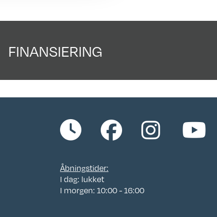
Bredde i cm.: 230
Garanti: Købeloven
Kan ses i butik: Klar til
FINANSIERING
fremvisning
Placeringsadresse:
Hinshøj Caravan
Siddepladser: 4-6
Sovepladser: 4
Åbningstider:
I dag: lukket
I morgen: 10:00 - 16:00