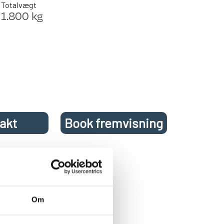
Totalvægt
1.800 kg
akt
Book fremvisning
avan
enkelsenge med
Om
n, Isabelle Penta
kel holder, 2 strøm