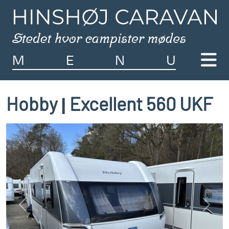
M
E
N
U
Hobby
Excellent 560 UKF
|
Previous
Next