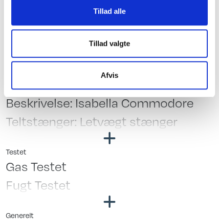
Tillad alle
Dobbeltseng
Fransk seng
Tillad valgte
Køjer
Hæve/sænkebord
Telttilbehør
Afvis
Fortelt
Rundsiddegruppe
Beskrivelse: Isabella Commodore
Gulvtæppe
Teltstænger: Letvægt stænger
Testet
Gas Testet
Fugt Testet
Generelt