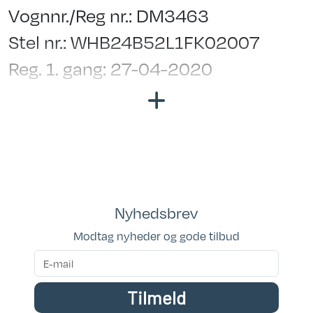
Vognnr./Reg nr.: DM3463
Stel nr.: WHB24B52L1FK02007
Reg. 1. gang: 27-04-2020
Bredde i cm.: 250
Garanti: Købeloven
Kan ses i butik: Klar til fremvisning
Placeringsadresse: Hinshøj Caravan
Siddepladser: 4-6
Nyhedsbrev
Sovepladser: 6
Modtag nyheder og gode tilbud
Tilmeld