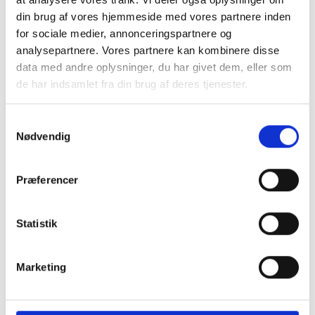
12 V. Omformer
din brug af vores hjemmeside med vores partnere inden
for sociale medier, annonceringspartnere og
Batteri
Køkken - Bad & Toilet
analysepartnere. Vores partnere kan kombinere disse
Toiletrum
data med andre oplysninger, du har givet dem, eller som
Batterilader
de har indsamlet fra din brug af deres tjenester.
Kassettetoilet
TV-antenne
Køleskab
Samtykkevalg
Fladskærmsholder
Nødvendig
Forteltlampe
Vand - Varme & Energi
12 Volt pakke
El. Gulvvarme
Præferencer
Varmtvand
Statistik
Blæservarme
Klimaanlæg
Marketing
Fast vandtank
Indretning
Kassettegardiner