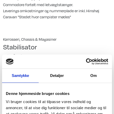
Commodore fortelt med letvægtstænger.
Leverings omkostninger og nummerplade er inkl. Hinshøj
Caravan "Stedet hvor campister mødes"
Karrosseri, Chassis & Magasiner
Stabilisator
Alufælge
Mover
Vindue i dør
Samtykke
Detaljer
Om
Fluenetsdør
El, Elektronik & Medie
Spots i siddegruppe
Serviceklap
Denne hjemmeside bruger cookies
Hjørnelys i siddegrp.
Vi bruger cookies til at tilpasse vores indhold og
Mover mærke: Truma SX
annoncer, til at vise dig funktioner til sociale medier og til
Senge-spots
at analysere vores trafik. Vi deler også oplysninger om