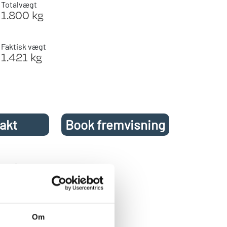
Totalvægt
1.800 kg
Faktisk vægt
1.421 kg
akt
Book fremvisning
3 fra
samt fransk
Om
æsevarme,