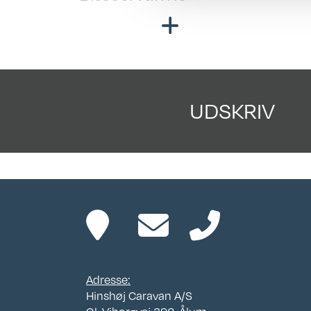
Køje
Fast vandtank
80 
Sen
- 1
UDSKRIV
Adresse:
Hinshøj Caravan A/S