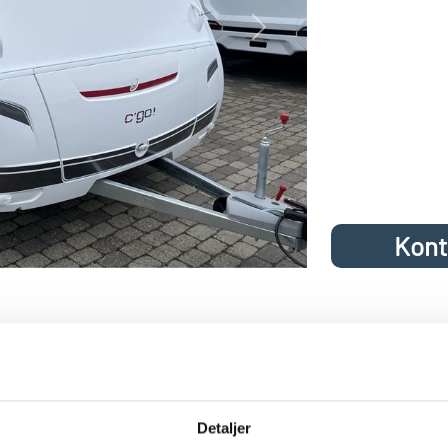
Next
Kont
C&amp;amp;amp;apos;GO 565 FMK 202
avan A/S
MK: Stor dejlig familievogn med 2 køjer, rundsiddegruppe i midten 
Detaljer
af udstyr kan nævnes: Touringpakke (varmt vand, Heki II tagluge, Bl