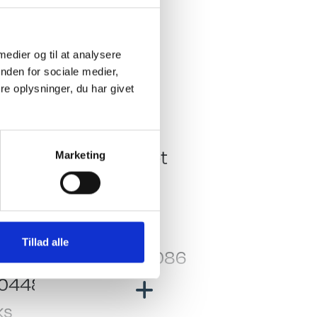
 serviceklap m.m.
 medier og til at analysere
nden for sociale medier,
e oplysninger, du har givet
Køkken - Bad & Toilet
p.
Toiletrum
Kassettetoilet
Marketing
Køleskab
Køleskabsstørrelse:
140 L Slim Tower
Telttilbehør
Tillad alle
A-mål cm.: 1086
0448
ks