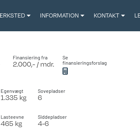
ÆRKSTED
INFORMATION
KONTAKT
L
Finansiering fra
Se
2.000,- / mdr.
finansieringsforslag
Egenvægt
Sovepladser
1.335 kg
6
Lasteevne
Siddepladser
465 kg
4-6