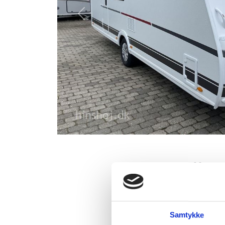
Previous
Dethleffs 
Hinshøj Car
Dethleffs C'GO 565 F
Samtykke
dobbeltseng i front. 