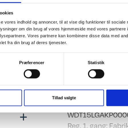
mperering, 1800 kg aksel, stort køleskab, GFK tag haglhæmmende,
det hvor campister mødes".
ookies
se vores indhold og annoncer, til at vise dig funktioner til sociale
oplysninger om din brug af vores hjemmeside med vores partnere i
ysepartnere. Vores partnere kan kombinere disse data med andr
et fra din brug af deres tjenester.
ing
El, Elektronik & Medie
 indret. m/toilet
Hjørnelys i siddegr
settegardiner
Senge-spots
Præferencer
Statistik
beltseng
12 V. Omformer
nsk seng
r
Generelt
Tillad valgte
 Testet
Stel nr.:
e/sænkebord
WDT15LGAKP000
dsiddegruppe
Reg. 1. gang: Fabri