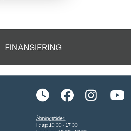
 803
n
FINANSIERING
n
ing
:
Åbningstider:
I dag: 10:00 - 17:00