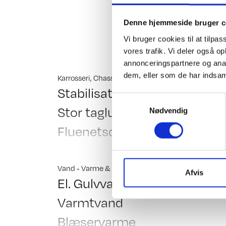
myggenetsdør) Gulvte
Hinshøj Caravan "Ste
Denne hjemmeside bruger c
Vi bruger cookies til at tilpas
vores trafik. Vi deler også 
annonceringspartnere og anal
dem, eller som de har indsaml
Karrosseri, Chassis & Magasiner
Indretn
Stabilisator
Std.
Samtykkevalg
Stor tagluge
Kas
Nødvendig
Fluenetsdør
Dob
Serviceklap
Fra
GFK-tag m. reduceret
Køje
Vand - Varme & Energi
Testet
Afvis
El. Gulvvarme
Gas
følsomhed for hagl
Hæv
Varmtvand
Run
Blæservarme