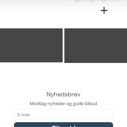
 mål: 2 X 200 X
ny
Cm.
Totallængde cm.:
ge mål: 205 X 165
Bredde i cm.: 250
30 Cm.
Garanti: Købelove
Kan ses i butik: ka
ses i vores udstill
Placeringsadresse
Hinshøj Caravan
Nyhedsbrev
Siddepladser: 4-6
Modtag nyheder og gode tilbud
Sovepladser: 6