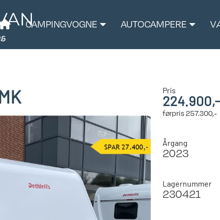
CAMPINGVOGNE
AUTOCAMPERE
V
Pris
FMK
224.900,-
førpris
257.300,-
Årgang
2023
Lagernummer
230421