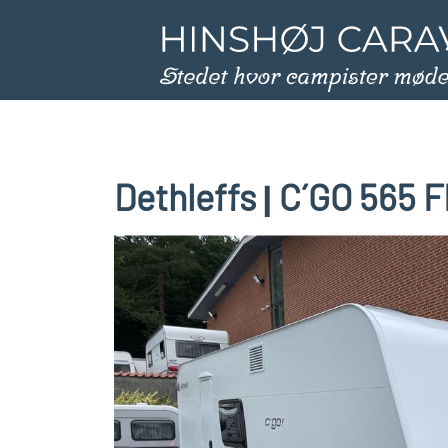
Dethleffs
C´GO 565 
|