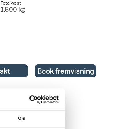
Totalvægt
1.500 kg
akt
Book fremvisning
ravan A/S.
ger og helt nye farver
køkken med kompresser
Om
, LED belysning, .