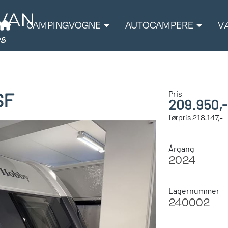
CAMPINGVOGNE
AUTOCAMPERE
V
Pris
SF
209.950,-
førpris
218.147,-
Årgang
2024
Lagernummer
240002