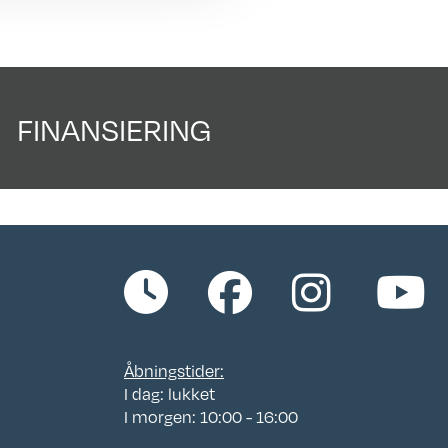
615
FINANSIERING
 års
n
ing
:
Åbningstider:
I dag: lukket
I morgen: 10:00 - 16:00