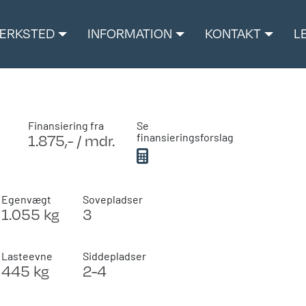
ÆRKSTED
INFORMATION
KONTAKT
L
Finansiering fra
Se
1.875,- / mdr.
finansieringsforslag
Egenvægt
Sovepladser
1.055 kg
3
Lasteevne
Siddepladser
445 kg
2-4