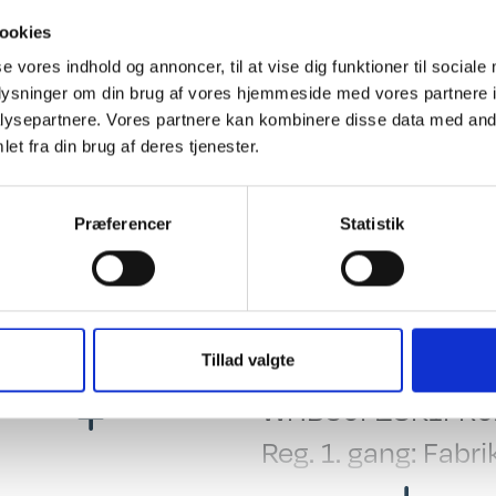
r og nummerplade er inkl. i prisen.
ookies
det hvor campister mødes"
se vores indhold og annoncer, til at vise dig funktioner til sociale
oplysninger om din brug af vores hjemmeside med vores partnere i
ysepartnere. Vores partnere kan kombinere disse data med andr
ing
El, Elektronik & Medie
et fra din brug af deres tjenester.
 indret. m/toilet
Hjørnelys i siddegr
settegardiner
Senge-spots
Præferencer
Statistik
beltseng
Inddirekte lys
beltseng på tværs
12 V. Omformer
e/sænkebord
Generelt
 Testet
Stel nr.:
Tillad valgte
esiddegruppe
WHB30F28K1FR0
ge mål: 207 X 128
Reg. 1. gang: Fabri
ny