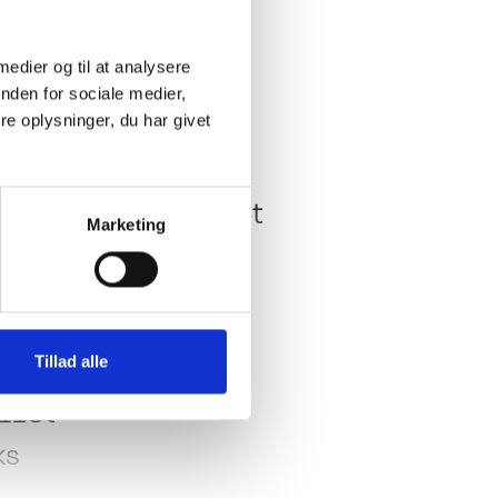
 medier og til at analysere
nden for sociale medier,
e oplysninger, du har givet
Køkken - Bad & Toilet
p.
Toiletrum
Kassettetoilet
Marketing
Brusebund
Kompressor køleskab
Køleskabsstørrelse:
Tillad alle
98 Liter / 9 Liter frost
1133
ks