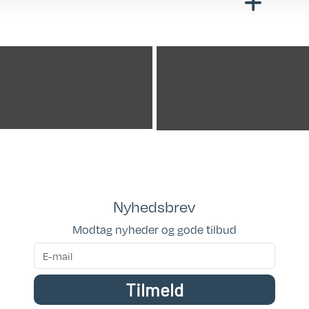
Totallængde cm.: 
Bredde i cm.: 230
Garanti: 2 års
fabriksgaranti / 12
tæthedsgaranti
Kan ses i butik: ka
ses i vores udstill
Nyhedsbrev
Placeringsadresse
Modtag nyheder og gode tilbud
Hinshøj Caravan
Siddepladser: 2-4
Sovepladser: 3
Tilmeld