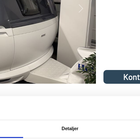
Next
Kont
De Luxe 440 SF Se den hos Hinshøj Ca
2024: Nyt look både inde og ude. ny bagende & front, nye stafferin
vogn med dobbeltseng på tværs og sidesiddegruppe og dejligt stort 
Detaljer
ghed for at veje vognen ned til 1250 kg uden merpris, gulvtemperering