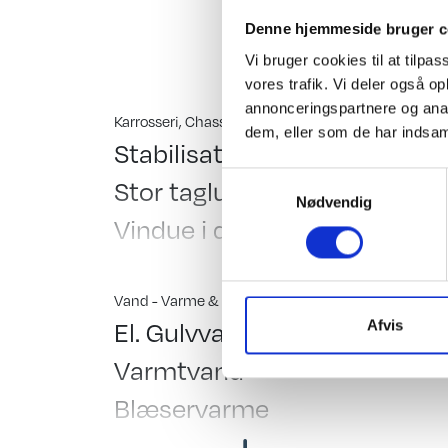
Leverings omkostninge
Denne hjemmeside bruger c
Hinshøj Caravan "Ste
Vi bruger cookies til at tilpas
vores trafik. Vi deler også 
annonceringspartnere og anal
Karrosseri, Chassis & Magasiner
Indretn
dem, eller som de har indsaml
Stabilisator
Std.
Samtykkevalg
Stor tagluge
Kas
Nødvendig
Vindue i dør
Dob
Fluenetsdør
Dob
Serviceklap
Hæv
Vand - Varme & Energi
Testet
El. Gulvvarme
Gas
Afvis
Sid
Varmtvand
Sen
Blæservarme
Cm.
Fast vandtank