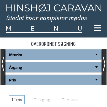
M
E
N
U
OVERORDNET SØGNING
Mærke
Årgang
Pris
Pris
Årgang
Mærke