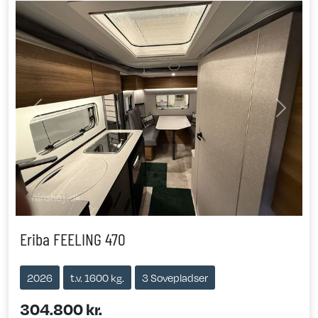
Previous
Next
Eriba FEELING 470
2026
t.v. 1600 kg.
3 Sovepladser
304.800 kr.