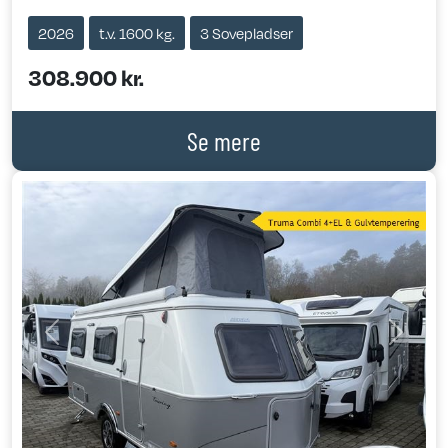
2026
t.v. 1600 kg.
3 Sovepladser
308.900 kr.
Se mere
Previous
Next