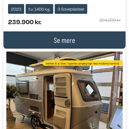
2023
t.v. 1400 kg.
3 Sovepladser
294.200 kr.
239.900 kr.
Se mere
Previous
Next