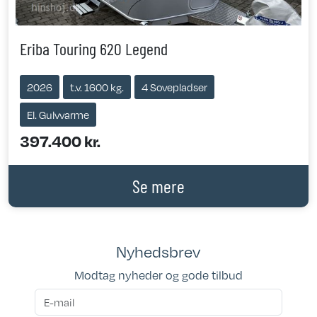
Eriba Touring 620 Legend
2026
t.v. 1600 kg.
4 Sovepladser
El. Gulvvarme
397.400 kr.
Se mere
Nyhedsbrev
Modtag nyheder og gode tilbud